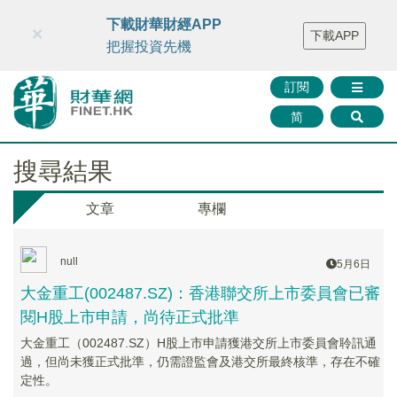
財華智庫網
FINTV
FINMETA
財華證券
媒體矩陣
下載財華財經APP
×
下載APP
智庫沙龍
聯絡我們
把握投資先機
訂閱
简
搜尋結果
文章
專欄
null
5月6日
大金重工(002487.SZ)：香港聯交所上市委員會已審
閱H股上市申請，尚待正式批準
大金重工（002487.SZ）H股上市申請獲港交所上市委員會聆訊通
過，但尚未獲正式批準，仍需證監會及港交所最終核準，存在不確
定性。