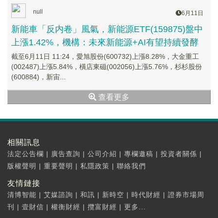
null
6月11日
新能車「反内卷」風氣，新能源ETF(159875)盤中
上漲1.42%，機構：未來新能源+AI有望持續發酵
截至6月11日 11:24，愛旭股份(600732)上漲8.28%，大金重工
(002487)上漲5.84%，橫店東磁(002056)上漲5.76%，杉杉股份
(600884)，新宙...
查看更多
相關訊息
法定公告欄
|
廣告查詢
|
公司介紹
|
專欄邀稿
|
投資者關係
|
版權聲明
|
重要聲明
|
私隱政策
|
聯絡我們
友情鏈接
清博智能
|
艾媒諮詢
|
和訊
|
新時空
|
時代財經
|
證券市場周
刊
|
壹財信
|
權衡財經
|
攬富財經
|
更多...