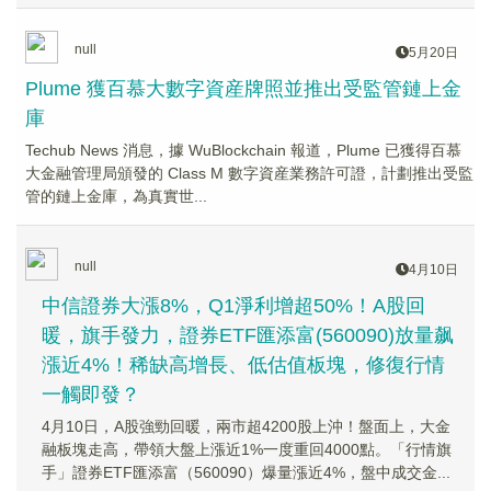
null
5月20日
Plume 獲百慕大數字資産牌照並推出受監管鏈上金
庫
Techub News 消息，據 WuBlockchain 報道，Plume 已獲得百慕
大金融管理局頒發的 Class M 數字資産業務許可證，計劃推出受監
管的鏈上金庫，為真實世...
null
4月10日
中信證券大漲8%，Q1淨利增超50%！A股回
暖，旗手發力，證券ETF匯添富(560090)放量飙
漲近4%！稀缺高增長、低估值板塊，修復行情
一觸即發？
4月10日，A股強勁回暖，兩市超4200股上沖！盤面上，大金
融板塊走高，帶領大盤上漲近1%一度重回4000點。「行情旗
手」證券ETF匯添富（560090）爆量漲近4%，盤中成交金...