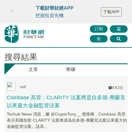
財華智庫網
FINTV
FINMETA
財華證券
媒體矩陣
下載財華財經APP
×
下載APP
智庫沙龍
聯絡我們
把握投資先機
訂閱
简
搜尋結果
文章
專欄
null
6月2日
Coinbase 高管：CLARITY 法案將是自多德-弗蘭克
以來最大金融監管法案
Techub News 消息，據 @CryptoTony__ 發推稱，Coinbase 高管
表示美國加密 CLARITY 法案將成為自多德-弗蘭克法案以來最大的
金融監管法案。該高...