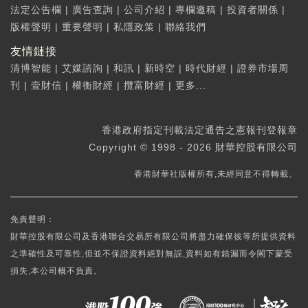
法定公告欄
|
廣告查詢
|
公司介紹
|
專欄邀稿
|
投資者關係
|
版權聲明
|
重要聲明
|
私隱政策
|
聯絡我們
友情鏈接
清博智能
|
艾媒諮詢
|
和訊
|
新時空
|
時代財經
|
證券市場周
刊
|
壹財信
|
權衡財經
|
攬富財經
|
更多...
香港政府指定刊載法定通告之憲報刊登報章
Copyright © 1998 - 2026 財華控股有限公司
香港財華社版權所有,未經同意不得轉載。
免責聲明：
財華控股有限公司及香港聯合交易所有限公司將盡力確保彼等所提供資料
之準確性及可靠性,但並不保證資料絕對無誤,資料如有錯漏而令閣下蒙受
損失,本公司概不負責。