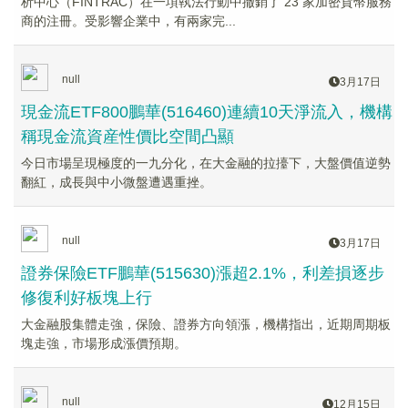
析中心（FINTRAC）在一項執法行動中撤銷了 23 家加密貨幣服務
商的注冊。受影響企業中，有兩家完...
null
3月17日
現金流ETF800鵬華(516460)連續10天淨流入，機構
稱現金流資産性價比空間凸顯
今日市場呈現極度的一九分化，在大金融的拉擡下，大盤價值逆勢
翻紅，成長與中小微盤遭遇重挫。
null
3月17日
證券保險ETF鵬華(515630)漲超2.1%，利差損逐步
修復利好板塊上行
大金融股集體走強，保險、證券方向領漲，機構指出，近期周期板
塊走強，市場形成漲價預期。
null
12月15日