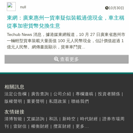
null
10月30日
東網：廣東惠州一貨車疑似裝載過億現金，車主稱
從事加密貨幣兌換生意
Techub News 消息，據港媒東網報道，10 月 27 日廣東省惠州市
一輛輕型貨車裝載大量面值 100 元人民幣現金，估計價值超過 1
億元人民幣。網傳畫面顯示，貨車車鬥貨...
查看更多
相關訊息
法定公告欄
|
廣告查詢
|
公司介紹
|
專欄邀稿
|
投資者關係
|
版權聲明
|
重要聲明
|
私隱政策
|
聯絡我們
友情鏈接
清博智能
|
艾媒諮詢
|
和訊
|
新時空
|
時代財經
|
證券市場周
刊
|
壹財信
|
權衡財經
|
攬富財經
|
更多...