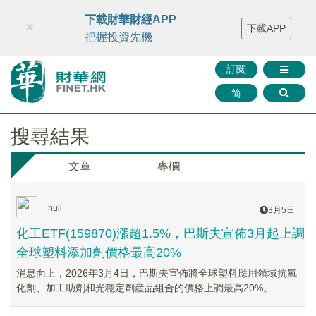
財華智庫網
FINTV
FINMETA
財華證券
媒體矩陣
下載財華財經APP
×
下載APP
智庫沙龍
聯絡我們
把握投資先機
訂閱
简
搜尋結果
文章
專欄
null
3月5日
化工ETF(159870)漲超1.5%，巴斯夫宣佈3月起上調
全球塑料添加劑價格最高20%
消息面上，2026年3月4日，巴斯夫宣佈將全球塑料應用領域抗氧
化劑、加工助劑和光穩定劑産品組合的價格上調最高20%。