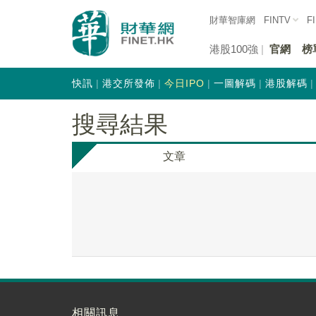
財華智庫網
FINTV
F
港股100強
官網
榜
快訊
港交所發佈
今日IPO
一圖解碼
港股解碼
搜尋結果
文章
相關訊息