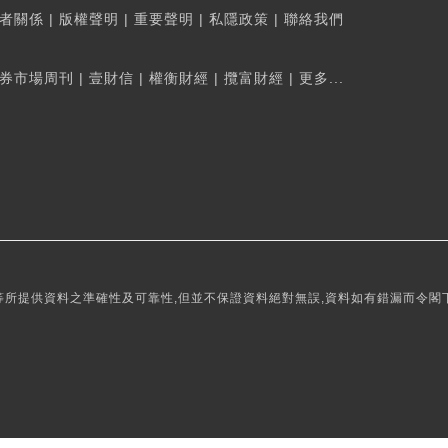
者關係
|
版權聲明
|
重要聲明
|
私隱政策
|
聯絡我們
券市場周刊
|
壹財信
|
權衡財經
|
攬富財經
|
更多...
所提供資料之準確性及可靠性,但並不保證資料絕對無誤,資料如有錯漏而令閣