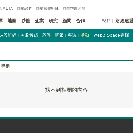
INMETA
財華證券
財華
媒體矩陣
財華
智庫沙龍
單
地圖
沙龍
企業
研究
顧問
合作
視頻
財經速
A股解碼
美股解碼
股評
研報
專訪
活動
Web3 Space專欄
專欄
找不到相關的內容