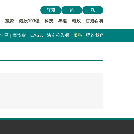
訂閱
简
遞
投資
港股100強
科技
專題
時政
香港百科
社區
商協會
CAGA
法定公告欄
服務
聯絡我們