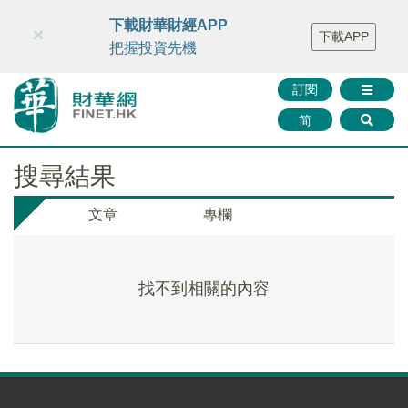
財華智庫網
FINTV
FINMETA
財華證券
媒體矩陣
下載財華財經APP
×
下載APP
智庫沙龍
聯絡我們
把握投資先機
訂閱
简
搜尋結果
文章
專欄
找不到相關的內容