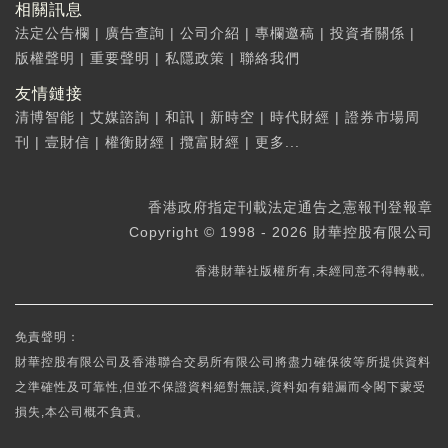
相關訊息
法定公告欄
|
廣告查詢
|
公司介紹
|
專欄邀稿
|
投資者關係
|
版權聲明
|
重要聲明
|
私隱政策
|
聯絡我們
友情鏈接
清博智能
|
艾媒諮詢
|
和訊
|
新時空
|
時代財經
|
證券市場周
刊
|
壹財信
|
權衡財經
|
攬富財經
|
更多...
香港政府指定刊載法定通告之憲報刊登報章
Copyright © 1998 - 2026 財華控股有限公司
香港財華社版權所有,未經同意不得轉載。
免責聲明：
財華控股有限公司及香港聯合交易所有限公司將盡力確保彼等所提供資料
之準確性及可靠性,但並不保證資料絕對無誤,資料如有錯漏而令閣下蒙受
損失,本公司概不負責。