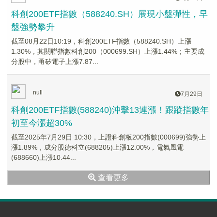
科創200ETF指數（588240.SH）展現小盤彈性，早
盤強勢攀升
截至08月22日10:19，科創200ETF指數（588240.SH）上漲
1.30%，其關聯指數科創200（000699.SH）上漲1.44%；主要成
分股中，甬矽電子上漲7.87...
null
7月29日
科創200ETF指數(588240)沖擊13連漲！跟蹤指數年
初至今漲超30%
截至2025年7月29日 10:30，上證科創板200指數(000699)強勢上
漲1.89%，成分股德科立(688205)上漲12.00%，電氣風電
(688660)上漲10.44...
查看更多