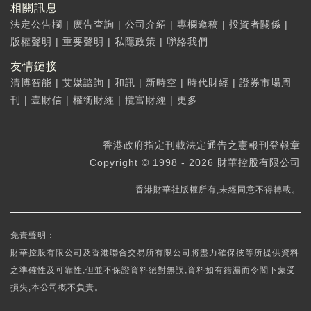
相關訊息
法定公告欄
|
廣告查詢
|
公司介紹
|
專欄邀稿
|
投資者關係
|
版權聲明
|
重要聲明
|
私隱政策
|
聯絡我們
友情鏈接
清博智能
|
艾媒諮詢
|
和訊
|
新時空
|
時代財經
|
證券市場周
刊
|
壹財信
|
權衡財經
|
攬富財經
|
更多...
香港政府指定刊載法定通告之憲報刊登報章
Copyright © 1998 - 2026 財華控股有限公司
香港財華社版權所有,未經同意不得轉載。
免責聲明：
財華控股有限公司及香港聯合交易所有限公司將盡力確保彼等所提供資料
之準確性及可靠性,但並不保證資料絕對無誤,資料如有錯漏而令閣下蒙受
損失,本公司概不負責。