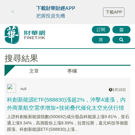
財華智庫網
FINTV
FINMETA
財華證券
媒體矩陣
下載財華財經APP
×
下載APP
智庫沙龍
聯絡我們
把握投資先機
訂閱
简
搜尋結果
文章
專欄
null
3月10日
科創新能源ETF(588830)漲超2%，沖擊4連漲，内
外商業航空需求增加+技術叠代催化太空光伏行情
上證科創板新能源指數(000692)成分股晶科能源上漲9.81%，壹石
通上漲9.34%，高測股份上漲8.89%，拉普拉斯，嘉元科技等個股
跟漲。科創新能源ETF(588830)上漲...