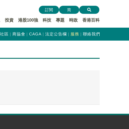
訂閱
简
遞
投資
港股100強
科技
專題
時政
香港百科
社區
商協會
CAGA
法定公告欄
服務
聯絡我們