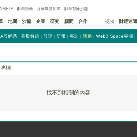
INMETA
財華證券
財華
媒體矩陣
財華
智庫沙龍
單
地圖
沙龍
企業
研究
顧問
合作
視頻
財經速
A股解碼
美股解碼
股評
研報
專訪
活動
Web3 Space專欄
專欄
找不到相關的內容