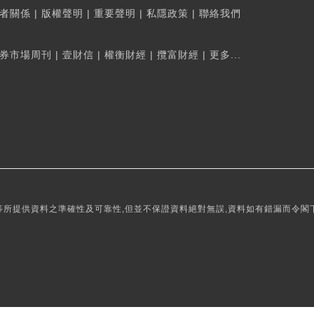
者關係
|
版權聲明
|
重要聲明
|
私隱政策
|
聯絡我們
券市場周刊
|
壹財信
|
權衡財經
|
攬富財經
|
更多...
所提供資料之準確性及可靠性,但並不保證資料絕對無誤,資料如有錯漏而令閣