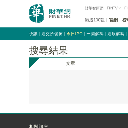
財華智庫網
FINTV
F
港股100強
官網
榜
快訊
港交所發佈
今日IPO
一圖解碼
港股解碼
搜尋結果
文章
相關訊息