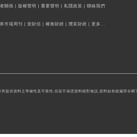
者關係
|
版權聲明
|
重要聲明
|
私隱政策
|
聯絡我們
券市場周刊
|
壹財信
|
權衡財經
|
攬富財經
|
更多...
所提供資料之準確性及可靠性,但並不保證資料絕對無誤,資料如有錯漏而令閣