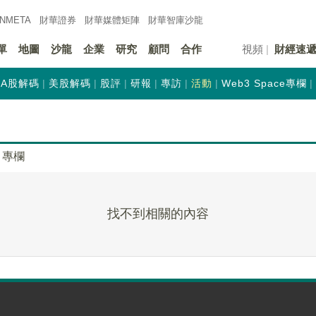
INMETA
財華證券
財華
媒體矩陣
財華
智庫沙龍
單
地圖
沙龍
企業
研究
顧問
合作
視頻
財經速
A股解碼
美股解碼
股評
研報
專訪
活動
Web3 Space專欄
專欄
找不到相關的內容