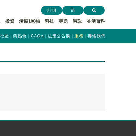
訂閱
简
遞
投資
港股100強
科技
專題
時政
香港百科
社區
商協會
CAGA
法定公告欄
服務
聯絡我們