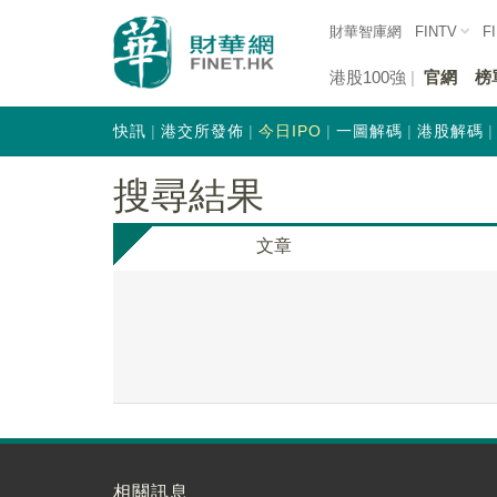
財華智庫網
FINTV
F
港股100強
官網
榜
快訊
港交所發佈
今日IPO
一圖解碼
港股解碼
搜尋結果
文章
相關訊息