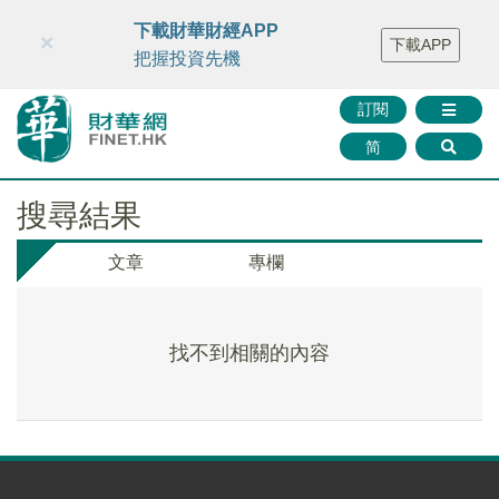
財華智庫網
FINTV
FINMETA
財華證券
媒體矩陣
下載財華財經APP
×
下載APP
智庫沙龍
聯絡我們
把握投資先機
訂閱
简
搜尋結果
文章
專欄
找不到相關的內容