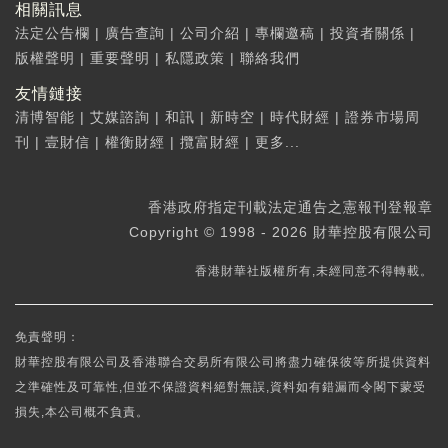
相關訊息
法定公告欄
|
廣告查詢
|
公司介紹
|
專欄邀稿
|
投資者關係
|
版權聲明
|
重要聲明
|
私隱政策
|
聯絡我們
友情鏈接
清博智能
|
艾媒諮詢
|
和訊
|
新時空
|
時代財經
|
證券市場周
刊
|
壹財信
|
權衡財經
|
攬富財經
|
更多...
香港政府指定刊載法定通告之憲報刊登報章
Copyright © 1998 - 2026 財華控股有限公司
香港財華社版權所有,未經同意不得轉載。
免責聲明：
財華控股有限公司及香港聯合交易所有限公司將盡力確保彼等所提供資料
之準確性及可靠性,但並不保證資料絕對無誤,資料如有錯漏而令閣下蒙受
損失,本公司概不負責。