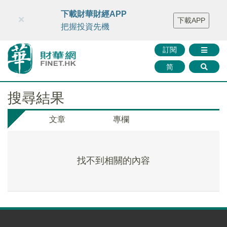
財華智庫網
FINTV
FINMETA
財華證券
媒體矩陣
下載財華財經APP
×
下載APP
智庫沙龍
聯絡我們
把握投資先機
訂閱
简
搜尋結果
文章
專欄
找不到相關的內容