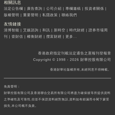
相關訊息
法定公告欄
|
廣告查詢
|
公司介紹
|
專欄邀稿
|
投資者關係
|
版權聲明
|
重要聲明
|
私隱政策
|
聯絡我們
友情鏈接
清博智能
|
艾媒諮詢
|
和訊
|
新時空
|
時代財經
|
證券市場周
刊
|
壹財信
|
權衡財經
|
攬富財經
|
更多...
香港政府指定刊載法定通告之憲報刊登報章
Copyright © 1998 - 2026 財華控股有限公司
香港財華社版權所有,未經同意不得轉載。
免責聲明：
財華控股有限公司及香港聯合交易所有限公司將盡力確保彼等所提供資料
之準確性及可靠性,但並不保證資料絕對無誤,資料如有錯漏而令閣下蒙受
損失,本公司概不負責。