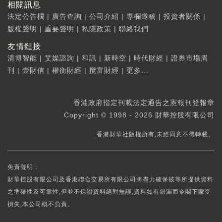
相關訊息
法定公告欄
|
廣告查詢
|
公司介紹
|
專欄邀稿
|
投資者關係
|
版權聲明
|
重要聲明
|
私隱政策
|
聯絡我們
友情鏈接
清博智能
|
艾媒諮詢
|
和訊
|
新時空
|
時代財經
|
證券市場周
刊
|
壹財信
|
權衡財經
|
攬富財經
|
更多...
香港政府指定刊載法定通告之憲報刊登報章
Copyright © 1998 - 2026 財華控股有限公司
香港財華社版權所有,未經同意不得轉載。
免責聲明：
財華控股有限公司及香港聯合交易所有限公司將盡力確保彼等所提供資料
之準確性及可靠性,但並不保證資料絕對無誤,資料如有錯漏而令閣下蒙受
損失,本公司概不負責。