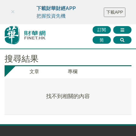
財華智庫網
FINTV
FINMETA
財華證券
媒體矩陣
下載財華財經APP
×
下載APP
智庫沙龍
聯絡我們
把握投資先機
訂閱
简
搜尋結果
文章
專欄
找不到相關的內容