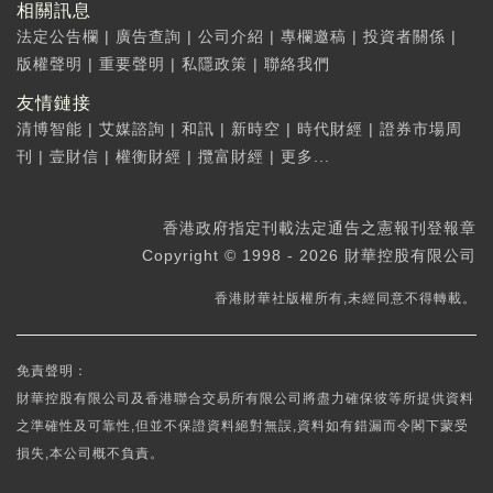
相關訊息
法定公告欄
|
廣告查詢
|
公司介紹
|
專欄邀稿
|
投資者關係
|
版權聲明
|
重要聲明
|
私隱政策
|
聯絡我們
友情鏈接
清博智能
|
艾媒諮詢
|
和訊
|
新時空
|
時代財經
|
證券市場周
刊
|
壹財信
|
權衡財經
|
攬富財經
|
更多...
香港政府指定刊載法定通告之憲報刊登報章
Copyright © 1998 - 2026 財華控股有限公司
香港財華社版權所有,未經同意不得轉載。
免責聲明：
財華控股有限公司及香港聯合交易所有限公司將盡力確保彼等所提供資料
之準確性及可靠性,但並不保證資料絕對無誤,資料如有錯漏而令閣下蒙受
損失,本公司概不負責。