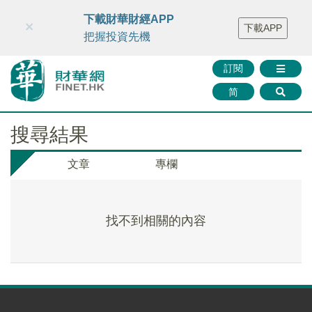
財華智庫網
FINTV
FINMETA
財華證券
媒體矩陣
下載財華財經APP
×
下載APP
智庫沙龍
聯絡我們
把握投資先機
訂閱
简
搜尋結果
文章
專欄
找不到相關的內容