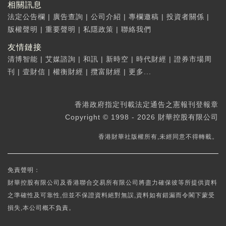
相關訊息
法定公告欄
|
廣告查詢
|
公司介紹
|
專欄邀稿
|
投資者關係
|
版權聲明
|
重要聲明
|
私隱政策
|
聯絡我們
友情鏈接
清博智能
|
艾媒諮詢
|
和訊
|
新時空
|
時代財經
|
證券市場周
刊
|
壹財信
|
權衡財經
|
攬富財經
|
更多...
香港政府指定刊載法定通告之憲報刊登報章
Copyright © 1998 - 2026 財華控股有限公司
香港財華社版權所有,未經同意不得轉載。
免責聲明：
財華控股有限公司及香港聯合交易所有限公司將盡力確保彼等所提供資料
之準確性及可靠性,但並不保證資料絕對無誤,資料如有錯漏而令閣下蒙受
損失,本公司概不負責。