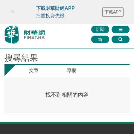
財華智庫網
FINTV
FINMETA
財華證券
媒體矩陣
下載財華財經APP
×
下載APP
智庫沙龍
聯絡我們
把握投資先機
訂閱
简
搜尋結果
文章
專欄
找不到相關的內容