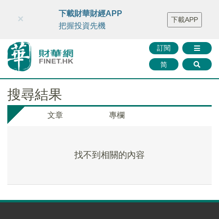
財華智庫網
FINTV
FINMETA
財華證券
媒體矩陣
下載財華財經APP
×
下載APP
智庫沙龍
聯絡我們
把握投資先機
訂閱
简
搜尋結果
文章
專欄
找不到相關的內容