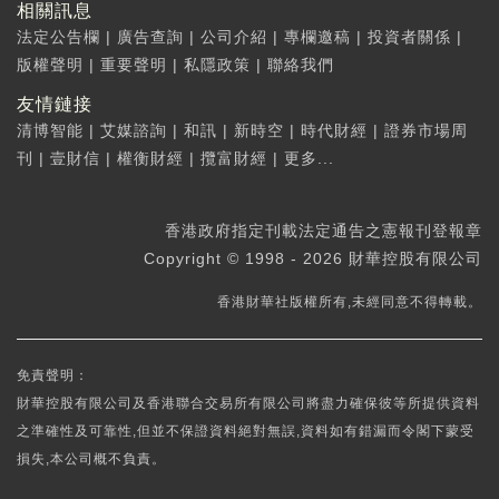
相關訊息
法定公告欄
|
廣告查詢
|
公司介紹
|
專欄邀稿
|
投資者關係
|
版權聲明
|
重要聲明
|
私隱政策
|
聯絡我們
友情鏈接
清博智能
|
艾媒諮詢
|
和訊
|
新時空
|
時代財經
|
證券市場周
刊
|
壹財信
|
權衡財經
|
攬富財經
|
更多...
香港政府指定刊載法定通告之憲報刊登報章
Copyright © 1998 - 2026 財華控股有限公司
香港財華社版權所有,未經同意不得轉載。
免責聲明：
財華控股有限公司及香港聯合交易所有限公司將盡力確保彼等所提供資料
之準確性及可靠性,但並不保證資料絕對無誤,資料如有錯漏而令閣下蒙受
損失,本公司概不負責。