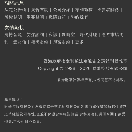
相關訊息
法定公告欄
|
廣告查詢
|
公司介紹
|
專欄邀稿
|
投資者關係
|
版權聲明
|
重要聲明
|
私隱政策
|
聯絡我們
友情鏈接
清博智能
|
艾媒諮詢
|
和訊
|
新時空
|
時代財經
|
證券市場周
刊
|
壹財信
|
權衡財經
|
攬富財經
|
更多...
香港政府指定刊載法定通告之憲報刊登報章
Copyright © 1998 - 2026 財華控股有限公司
香港財華社版權所有,未經同意不得轉載。
免責聲明：
財華控股有限公司及香港聯合交易所有限公司將盡力確保彼等所提供資料
之準確性及可靠性,但並不保證資料絕對無誤,資料如有錯漏而令閣下蒙受
損失,本公司概不負責。