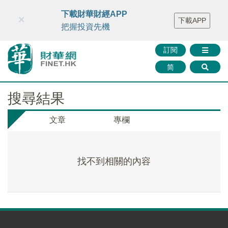
財華智庫網
FINTV
FINMETA
財華證券
媒體矩陣
下載財華財經APP
×
下載APP
智庫沙龍
聯絡我們
把握投資先機
訂閱
简
搜尋結果
文章
專欄
找不到相關的內容