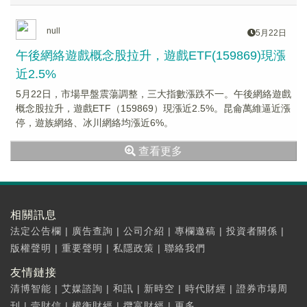
null
5月22日
午後網絡遊戲概念股拉升，遊戲ETF(159869)現漲
近2.5%
5月22日，市場早盤震蕩調整，三大指數漲跌不一。午後網絡遊戲
概念股拉升，遊戲ETF（159869）現漲近2.5%。昆侖萬維逼近漲
停，遊族網絡、冰川網絡均漲近6%。
查看更多
相關訊息
法定公告欄
|
廣告查詢
|
公司介紹
|
專欄邀稿
|
投資者關係
|
版權聲明
|
重要聲明
|
私隱政策
|
聯絡我們
友情鏈接
清博智能
|
艾媒諮詢
|
和訊
|
新時空
|
時代財經
|
證券市場周
刊
|
壹財信
|
權衡財經
|
攬富財經
|
更多...