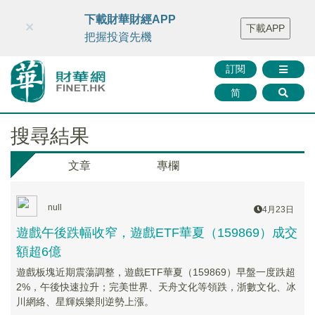
財華智庫網
FINTV
FINMETA
財華證券
媒體矩陣
下載財華財經APP
×
下載APP
智庫沙龍
聯絡我們
把握投資先機
訂閱
简
搜尋結果
文章
專欄
null
4月23日
遊戲午後跌幅收窄，遊戲ETF華夏（159869）成交
額超6億
遊戲板塊近期震蕩調整，遊戲ETF華夏（159869）早盤一度跌超
2%，午後快速拉升；完美世界、天舟文化等領跌，浙數文化、冰
川網絡、星輝娛樂則逆勢上漲。