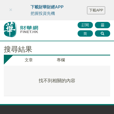
財華智庫網
FINTV
FINMETA
財華證券
媒體矩陣
下載財華財經APP
×
下載APP
智庫沙龍
聯絡我們
把握投資先機
訂閱
简
搜尋結果
文章
專欄
找不到相關的內容