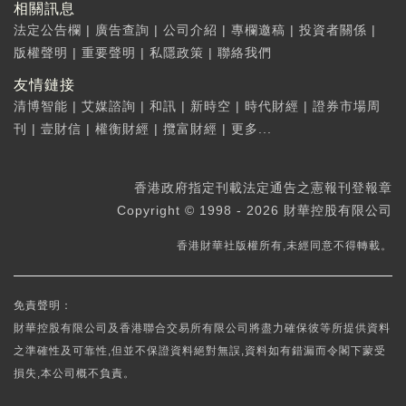
相關訊息
法定公告欄
|
廣告查詢
|
公司介紹
|
專欄邀稿
|
投資者關係
|
版權聲明
|
重要聲明
|
私隱政策
|
聯絡我們
友情鏈接
清博智能
|
艾媒諮詢
|
和訊
|
新時空
|
時代財經
|
證券市場周
刊
|
壹財信
|
權衡財經
|
攬富財經
|
更多...
香港政府指定刊載法定通告之憲報刊登報章
Copyright © 1998 - 2026 財華控股有限公司
香港財華社版權所有,未經同意不得轉載。
免責聲明：
財華控股有限公司及香港聯合交易所有限公司將盡力確保彼等所提供資料
之準確性及可靠性,但並不保證資料絕對無誤,資料如有錯漏而令閣下蒙受
損失,本公司概不負責。