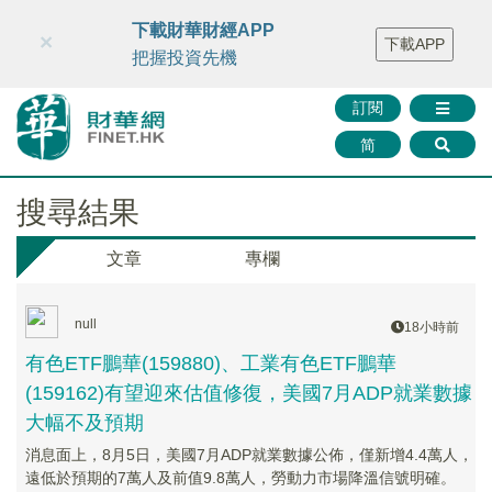
財華智庫網
FINTV
FINMETA
財華證券
媒體矩陣
下載財華財經APP
×
下載APP
智庫沙龍
聯絡我們
把握投資先機
訂閱
简
搜尋結果
文章
專欄
null
18小時前
有色ETF鵬華(159880)、工業有色ETF鵬華
(159162)有望迎來估值修復，美國7月ADP就業數據
大幅不及預期
消息面上，8月5日，美國7月ADP就業數據公佈，僅新增4.4萬人，
遠低於預期的7萬人及前值9.8萬人，勞動力市場降溫信號明確。