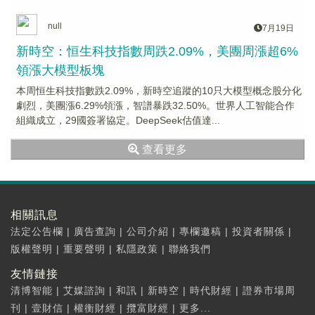
null
7月19日
新時空：恒生科技指數周跌2.09%，美團周漲超6%
領漲大模型板塊
本周恒生科技指數跌2.09%，新時空追蹤的10只大模型概念股分化
劇烈，美團漲6.29%領漲，智譜暴跌32.50%。世界人工智能合作
組織成立，29國簽署協定。DeepSeek估值達...
查看更多
相關訊息
法定公告欄
|
廣告查詢
|
公司介紹
|
專欄邀稿
|
投資者關係
|
版權聲明
|
重要聲明
|
私隱政策
|
聯絡我們
友情鏈接
清博智能
|
艾媒諮詢
|
和訊
|
新時空
|
時代財經
|
證券市場周
刊
|
壹財信
|
權衡財經
|
攬富財經
|
更多...