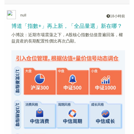
null
18小時前
博道「指數+」再上新，「全品量選」新在哪？
小博說：近期市場震蕩之下，A股核心指數估值普遍回落，權
益資産的長期配置性價比再次凸顯。