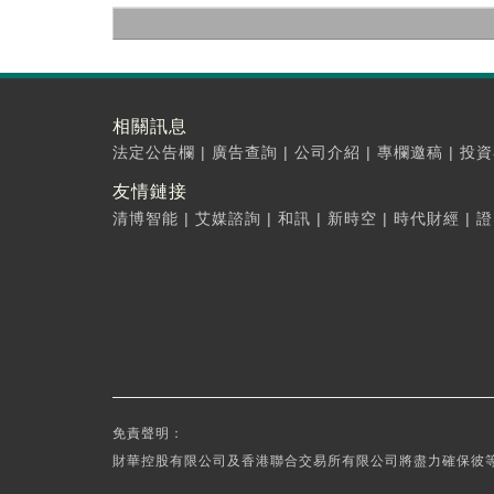
相關訊息
法定公告欄
|
廣告查詢
|
公司介紹
|
專欄邀稿
|
投資
友情鏈接
清博智能
|
艾媒諮詢
|
和訊
|
新時空
|
時代財經
|
證
免責聲明：
財華控股有限公司及香港聯合交易所有限公司將盡力確保彼等