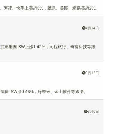
度、阿裡、快手上漲超3%，騰訊、美團、網易漲超2%。
4月14日
%，京東集團-SW上漲1.42%，同程旅行、奇富科技等跟
3月12日
京東集團-SW漲0.46%，好未來、金山軟件等跟漲。
3月6日