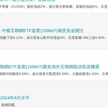
F華夏（513330）盤初漲超2%，成分股京東集團、美圖領漲超6%，百
概互聯網ETF嘉實(159607)備受資金關注
網30指數下跌0.13%，成分股金山軟件領漲超4%，百度集團-SW上漲3.45
網ETF嘉實(159607)聚焦海外互聯網龍頭投資機遇
互聯網30指數跌0.68%，成分股東方甄選漲5.69%，大麥娛樂漲1.43%，
024年8月水平
，股價回暖。