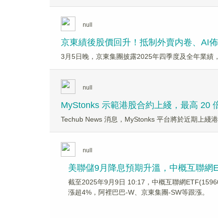
null
京東績後股價回升！抵制外賣内卷、AI
3月5日晚，京東集團披露2025年四季度及全年業
null
MyStonks 示範港股合約上綫，最高 20
Techub News 消息，MyStonks 平台將於近
null
美聯儲9月降息預期升溫，中概互聯網ET
截至2025年9月9日 10:17，中概互聯網ETF(1
漲超4%，阿裡巴巴-W、京東集團-SW等跟漲。