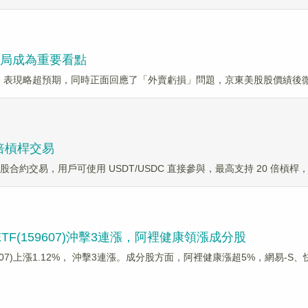
佈局成為重要看點
績，表現略超預期，同時正面回應了「外賣虧損」問題，京東美股股價績後微
 倍槓桿交易
期上綫港股合約交易，用戶可使用 USDT/USDC 直接參與，最高支持 20 倍槓
F(159607)沖擊3連漲，阿裡健康領漲成分股
59607)上漲1.12%， 沖擊3連漲。成分股方面，阿裡健康漲超5%，網易-S、