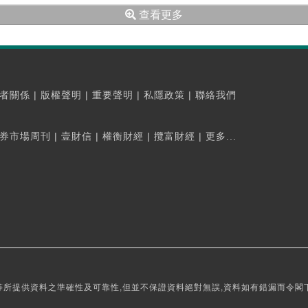
查看更多
者關係
|
版權聲明
|
重要聲明
|
私隱政策
|
聯絡我們
券市場周刊
|
壹財信
|
權衡財經
|
攬富財經
|
更多...
所提供資料之準確性及可靠性,但並不保證資料絕對無誤,資料如有錯漏而令閣