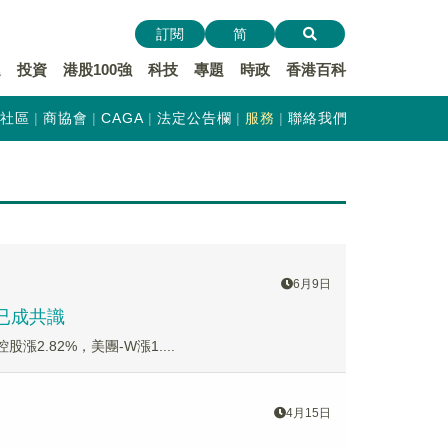
訂閱
简
遞
投資
港股100強
科技
專題
時政
香港百科
社區
商協會
CAGA
法定公告欄
服務
聯絡我們
6月9日
命已成共識
漲2.82%，美團-W漲1....
4月15日