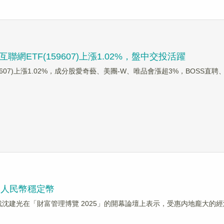
ETF(159607)上漲1.02%，盤中交投活躍
159607)上漲1.02%，成分股愛奇藝、美團-W、唯品會漲超3%，BOSS直
岸人民幣穩定幣
團副總裁沈建光在「財富管理博覽 2025」的開幕論壇上表示，受惠内地龐