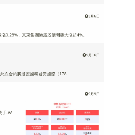
3月6日
漲0.28%，京東集團港股股價開盤大漲超4%。
9月16日
桿，此次合約將涵蓋國泰君安國際（178...
9月9日
快手-W