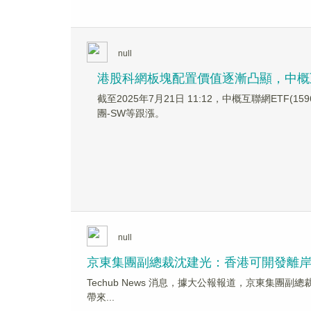
null
港股科網板塊配置價值逐漸凸顯，中概互聯網
截至2025年7月21日 11:12，中概互聯網ETF(
團-SW等跟漲。
null
京東集團副總裁沈建光：香港可開發離
Techub News 消息，據大公報報道，京東集
帶來...