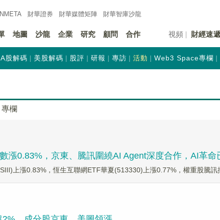
INMETA
財華證券
財華
媒體矩陣
財華
智庫沙龍
單
地圖
沙龍
企業
研究
顧問
合作
視頻
財經速
A股解碼
美股解碼
股評
研報
專訪
活動
Web3 Space專欄
專欄
指數漲0.83%，京東、騰訊圍繞AI Agent深度合作，AI革
II)上漲0.83%，恆生互聯網ETF華夏(513330)上漲0.77%，權重股騰訊控股
漲超2%，成分股京東、美圖領漲