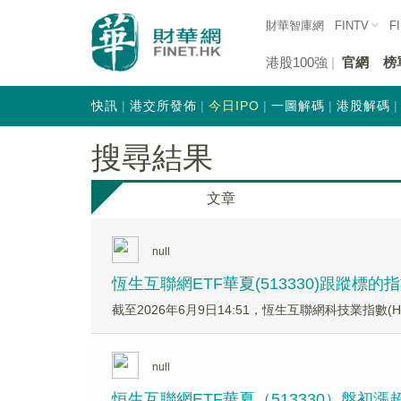
財華智庫網
FINTV
F
港股100強
官網
榜
快訊
港交所發佈
今日IPO
一圖解碼
港股解碼
搜尋結果
文章
null
恆生互聯網ETF華夏(513330)跟蹤標的
截至2026年6月9日14:51，恆生互聯網科技業指數(HSI
null
恒生互聯網ETF華夏（513330）盤初