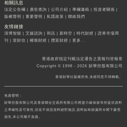
相關訊息
法定公告欄
|
廣告查詢
|
公司介紹
|
專欄邀稿
|
投資者關係
|
版權聲明
|
重要聲明
|
私隱政策
|
聯絡我們
友情鏈接
清博智能
|
艾媒諮詢
|
和訊
|
新時空
|
時代財經
|
證券市場周
刊
|
壹財信
|
權衡財經
|
攬富財經
|
更多...
香港政府指定刊載法定通告之憲報刊登報章
Copyright © 1998 - 2026 財華控股有限公司
香港財華社版權所有,未經同意不得轉載。
免責聲明：
財華控股有限公司及香港聯合交易所有限公司將盡力確保彼等所提供資料
之準確性及可靠性,但並不保證資料絕對無誤,資料如有錯漏而令閣下蒙受
損失,本公司概不負責。