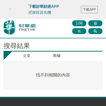
財華智庫網
FINTV
FINMETA
財華證券
媒體矩陣
下載財華財經APP
×
下載APP
智庫沙龍
聯絡我們
把握投資先機
訂閱
简
搜尋結果
文章
專欄
找不到相關的內容