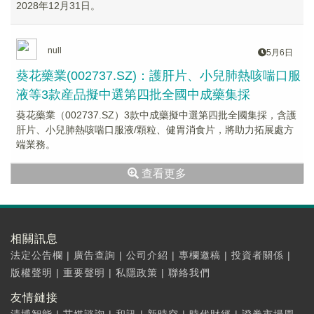
2028年12月31日。
null
5月6日
葵花藥業(002737.SZ)：護肝片、小兒肺熱咳喘口服
液等3款産品擬中選第四批全國中成藥集採
葵花藥業（002737.SZ）3款中成藥擬中選第四批全國集採，含護
肝片、小兒肺熱咳喘口服液/顆粒、健胃消食片，將助力拓展處方
端業務。
查看更多
相關訊息
法定公告欄
|
廣告查詢
|
公司介紹
|
專欄邀稿
|
投資者關係
|
版權聲明
|
重要聲明
|
私隱政策
|
聯絡我們
友情鏈接