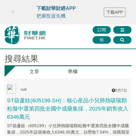
財華智庫網
FINTV
FINMETA
財華證券
媒體矩陣
下載財華財經APP
×
下載APP
智庫沙龍
聯絡我們
把握投資先機
訂閱
简
搜尋結果
文章
專欄
null
5月7日
ST葫蘆娃(605199.SH)：核心産品小兒肺熱咳喘顆
粒擬中選第四批全國中成藥集採，2025年銷售收入
6346萬元
ST葫蘆娃（605199）小兒肺熱咳喘顆粒擬中選第四批全國中成藥
集採，2025年該規格收入6346.05萬元，佔營收7.04%，採購期至