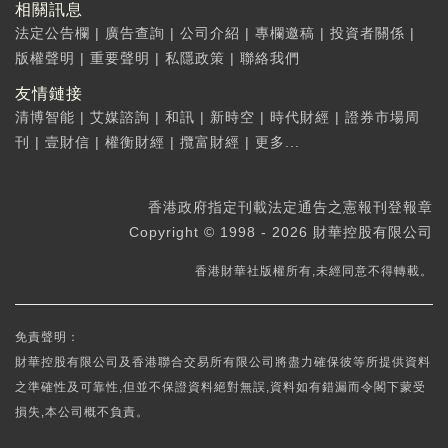
相關訊息
法定公告欄
|
廣告查詢
|
公司介紹
|
專欄邀稿
|
投資者關係
|
版權聲明
|
重要聲明
|
私隱政策
|
聯絡我們
友情鏈接
清博智能
|
艾媒諮詢
|
和訊
|
新時空
|
時代財經
|
證券市場周
刊
|
壹財信
|
權衡財經
|
攬富財經
|
更多...
香港政府指定刊載法定通告之憲報刊登報章
Copyright © 1998 - 2026 財華控股有限公司
香港財華社版權所有,未經同意不得轉載。
免責聲明：
財華控股有限公司及香港聯合交易所有限公司將盡力確保彼等所提供資料
之準確性及可靠性,但並不保證資料絕對無誤,資料如有錯漏而令閣下蒙受
損失,本公司概不負責。