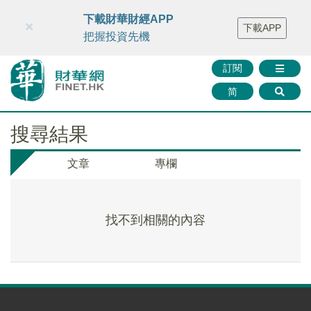
財華智庫網
FINTV
FINMETA
財華證券
媒體矩陣
下載財華財經APP
×
下載APP
智庫沙龍
聯絡我們
把握投資先機
訂閱
简
搜尋結果
文章
專欄
找不到相關的內容