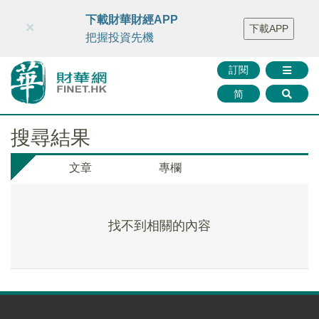
財華智庫網
FINTV
FINMETA
財華證券
媒體矩陣
下載財華財經APP
×
下載APP
智庫沙龍
聯絡我們
把握投資先機
訂閱
简
搜尋結果
文章
專欄
找不到相關的內容