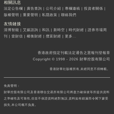
相關訊息
法定公告欄
|
廣告查詢
|
公司介紹
|
專欄邀稿
|
投資者關係
|
版權聲明
|
重要聲明
|
私隱政策
|
聯絡我們
友情鏈接
清博智能
|
艾媒諮詢
|
和訊
|
新時空
|
時代財經
|
證券市場周
刊
|
壹財信
|
權衡財經
|
攬富財經
|
更多...
香港政府指定刊載法定通告之憲報刊登報章
Copyright © 1998 - 2026 財華控股有限公司
香港財華社版權所有,未經同意不得轉載。
免責聲明：
財華控股有限公司及香港聯合交易所有限公司將盡力確保彼等所提供資料
之準確性及可靠性,但並不保證資料絕對無誤,資料如有錯漏而令閣下蒙受
損失,本公司概不負責。