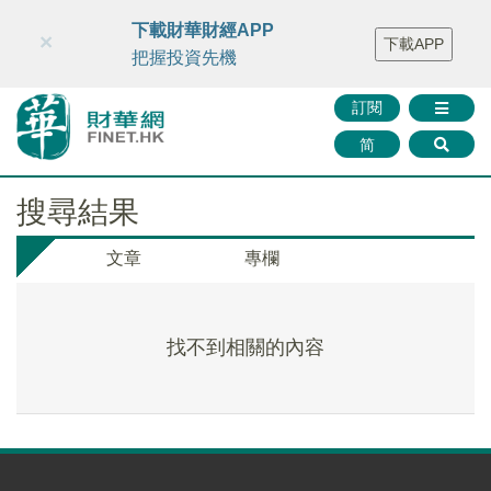
財華智庫網
FINTV
FINMETA
財華證券
媒體矩陣
下載財華財經APP
×
下載APP
智庫沙龍
聯絡我們
把握投資先機
訂閱
简
搜尋結果
文章
專欄
找不到相關的內容