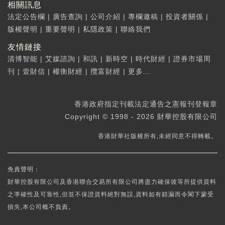
相關訊息
法定公告欄
|
廣告查詢
|
公司介紹
|
專欄邀稿
|
投資者關係
|
版權聲明
|
重要聲明
|
私隱政策
|
聯絡我們
友情鏈接
清博智能
|
艾媒諮詢
|
和訊
|
新時空
|
時代財經
|
證券市場周
刊
|
壹財信
|
權衡財經
|
攬富財經
|
更多...
香港政府指定刊載法定通告之憲報刊登報章
Copyright © 1998 - 2026 財華控股有限公司
香港財華社版權所有,未經同意不得轉載。
免責聲明：
財華控股有限公司及香港聯合交易所有限公司將盡力確保彼等所提供資料
之準確性及可靠性,但並不保證資料絕對無誤,資料如有錯漏而令閣下蒙受
損失,本公司概不負責。