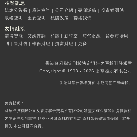
相關訊息
法定公告欄
|
廣告查詢
|
公司介紹
|
專欄邀稿
|
投資者關係
|
版權聲明
|
重要聲明
|
私隱政策
|
聯絡我們
友情鏈接
清博智能
|
艾媒諮詢
|
和訊
|
新時空
|
時代財經
|
證券市場周
刊
|
壹財信
|
權衡財經
|
攬富財經
|
更多...
香港政府指定刊載法定通告之憲報刊登報章
Copyright © 1998 - 2026 財華控股有限公司
香港財華社版權所有,未經同意不得轉載。
免責聲明：
財華控股有限公司及香港聯合交易所有限公司將盡力確保彼等所提供資料
之準確性及可靠性,但並不保證資料絕對無誤,資料如有錯漏而令閣下蒙受
損失,本公司概不負責。