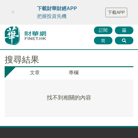
財華智庫網
FINTV
FINMETA
財華證券
媒體矩陣
下載財華財經APP
×
下載APP
智庫沙龍
聯絡我們
把握投資先機
訂閱
简
搜尋結果
文章
專欄
找不到相關的內容