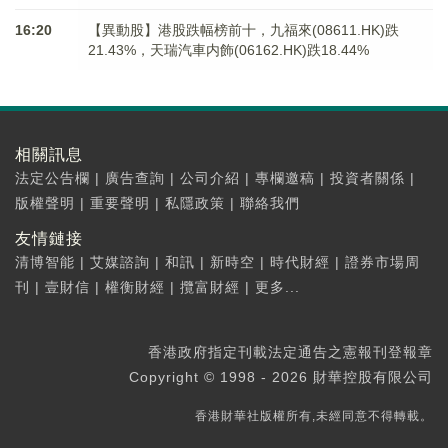
16:20
【異動股】港股跌幅榜前十，九福來(08611.HK)跌
21.43%，天瑞汽車内飾(06162.HK)跌18.44%
相關訊息
法定公告欄
|
廣告查詢
|
公司介紹
|
專欄邀稿
|
投資者關係
|
版權聲明
|
重要聲明
|
私隱政策
|
聯絡我們
友情鏈接
清博智能
|
艾媒諮詢
|
和訊
|
新時空
|
時代財經
|
證券市場周
刊
|
壹財信
|
權衡財經
|
攬富財經
|
更多...
香港政府指定刊載法定通告之憲報刊登報章
Copyright © 1998 - 2026 財華控股有限公司
香港財華社版權所有,未經同意不得轉載。