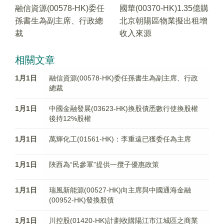
融信資源(00578-HK)委任
國華(00370-HK)1.35億購
孫書生為副主席、行政總
北京朝陽區物業擬出租增
裁
收入來源
相關文章
1月1日
融信資源(00578-HK)委任孫書生為副主席、行政
總裁
1月1日
中國金融發展(03623-HK)換股債悉數行使換股權
後持12%股權
1月1日
萬輝化工(01561-HK)：李重遠已獲委任為主席
1月1日
陜西為“民參軍”提供一攬子優惠政策
1月1日
瑞風新能源(00527-HK)向主席與中國通海金融
(00952-HK)發換股債
1月1日
川控股(01420-HK)計劃收購陽江市江城區之商業