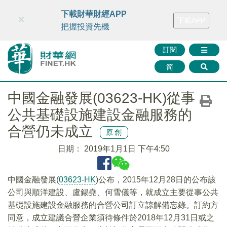
財華智庫網
FINTV
FINMETA
財華證券
媒體矩陣
下載財華財經APP
×
下載APP
智庫沙龍
聯絡我們
把握投資先機
訂閱
简
中國金融發展(03623-HK)從事
公共基礎設施建設金融服務的
合營仍未成立
原創
日期：
2019年1月1日 下午4:50
中國金融發展(
03623-HK
)公布，2015年12月28日的公布該
公司與順洋建設、盧錫堯、何雪儀等，就成立主要從事公共
基礎設施建設金融服務的合營公司訂立諒解備忘錄。訂約方
同意，成立建議合營企業須待條件於2018年12月31日或之