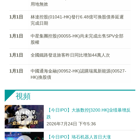
用地無效
1月1日
林達控股(01041-HK)發行6.48億可換股債券延遲
完成日期
1月1日
中星集團控股(00055-HK)尚未完成出售SPV全部
股權
1月1日
全國鐵路發送旅客昨日同比增加44萬人次
1月1日
中國通海金融(00952-HK)認購瑞風新能源(00527-
HK)換股債
視頻
【今日IPO】大族数控[3200.HK]业绩暴增反
跌
2026年7月24日 下午5:36
【今日IPO】珞石机器人首日大涨