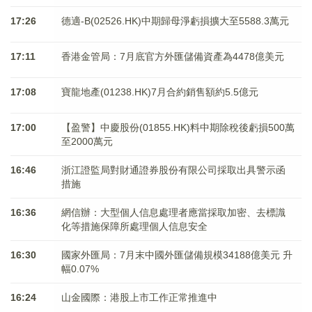
17:26
德適-B(02526.HK)中期歸母淨虧損擴大至5588.3萬元
17:11
香港金管局：7月底官方外匯儲備資產為4478億美元
17:08
寶龍地產(01238.HK)7月合約銷售額約5.5億元
17:00
【盈警】中慶股份(01855.HK)料中期除稅後虧損500萬
至2000萬元
16:46
浙江證監局對財通證券股份有限公司採取出具警示函
措施
16:36
網信辦：大型個人信息處理者應當採取加密、去標識
化等措施保障所處理個人信息安全
16:30
國家外匯局：7月末中國外匯儲備規模34188億美元 升
幅0.07%
16:24
山金國際：港股上市工作正常推進中