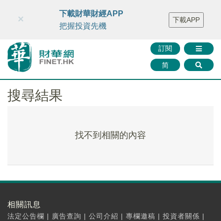
財華智庫網
FINTV
FINMETA
財華證券
媒體矩陣
下載財華財經APP
×
下載APP
智庫沙龍
聯絡我們
把握投資先機
訂閱
简
搜尋結果
找不到相關的內容
相關訊息
法定公告欄
|
廣告查詢
|
公司介紹
|
專欄邀稿
|
投資者關係
|