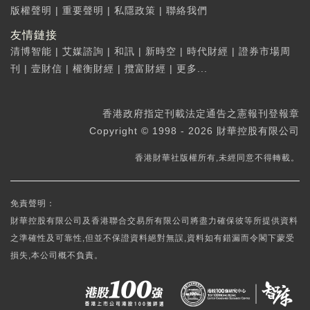
版權聲明
|
重要聲明
|
私隱政策
|
聯絡我們
友情鏈接
清博智能
|
艾媒諮詢
|
和訊
|
新時空
|
時代財經
|
證券市場周
刊
|
壹財信
|
權衡財經
|
攬富財經
|
更多...
香港政府指定刊載法定通告之憲報刊登報章
Copyright © 1998 - 2026 財華控股有限公司
香港財華社版權所有,未經同意不得轉載。
免責聲明：
財華控股有限公司及香港聯合交易所有限公司將盡力確保彼等所提供資料
之準確性及可靠性,但並不保證資料絕對無誤,資料如有錯漏而令閣下蒙受
損失,本公司概不負責。