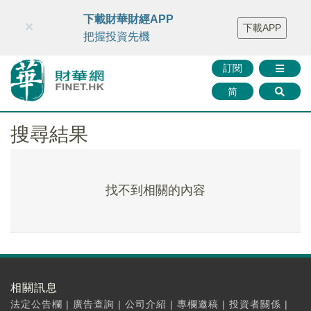
財華智庫網
FINTV
FINMETA
財華證券
媒體矩陣
下載財華財經APP
×
下載APP
智庫沙龍
聯絡我們
把握投資先機
訂閱
简
搜尋結果
找不到相關的內容
相關訊息
法定公告欄
|
廣告查詢
|
公司介紹
|
專欄邀稿
|
投資者關係
|