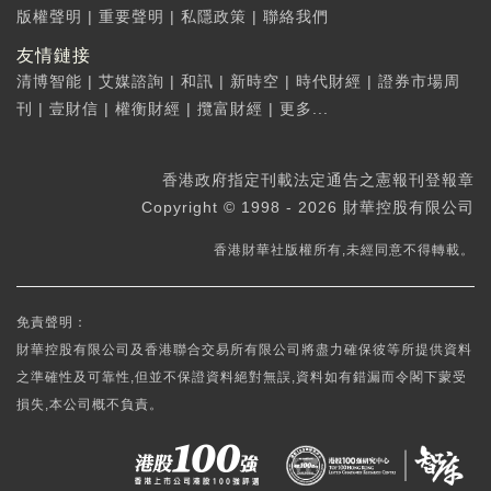
版權聲明
|
重要聲明
|
私隱政策
|
聯絡我們
友情鏈接
清博智能
|
艾媒諮詢
|
和訊
|
新時空
|
時代財經
|
證券市場周
刊
|
壹財信
|
權衡財經
|
攬富財經
|
更多...
香港政府指定刊載法定通告之憲報刊登報章
Copyright © 1998 - 2026 財華控股有限公司
香港財華社版權所有,未經同意不得轉載。
免責聲明：
財華控股有限公司及香港聯合交易所有限公司將盡力確保彼等所提供資料
之準確性及可靠性,但並不保證資料絕對無誤,資料如有錯漏而令閣下蒙受
損失,本公司概不負責。