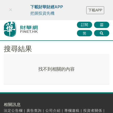
財華智庫網
FINTV
FINMETA
財華證券
媒體矩陣
下載財華財經APP
×
下載APP
智庫沙龍
聯絡我們
把握投資先機
訂閱
简
搜尋結果
找不到相關的內容
相關訊息
法定公告欄
|
廣告查詢
|
公司介紹
|
專欄邀稿
|
投資者關係
|