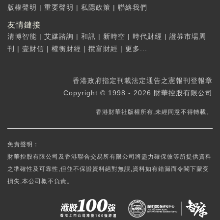
版權聲明
|
重要聲明
|
私隱政策
|
聯絡我們
友情鏈接
清博智能
|
艾媒諮詢
|
和訊
|
新時空
|
時代財經
|
證券市場周
刊
|
壹財信
|
權衡財經
|
攬富財經
|
更多...
香港政府指定刊載法定通告之憲報刊登報章
Copyright © 1998 - 2026 財華控股有限公司
香港財華社版權所有,未經同意不得轉載。
免責聲明：
財華控股有限公司及香港聯合交易所有限公司將盡力確保彼等所提供資料
之準確性及可靠性,但並不保證資料絕對無誤,資料如有錯漏而令閣下蒙受
損失,本公司概不負責。