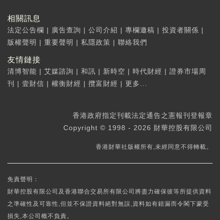
相關訊息
法定公告欄
|
廣告查詢
|
公司介紹
|
專欄邀稿
|
投資者關係
|
版權聲明
|
重要聲明
|
私隱政策
|
聯絡我們
友情鏈接
清博智能
|
艾媒諮詢
|
和訊
|
新時空
|
時代財經
|
證券市場周
刊
|
壹財信
|
權衡財經
|
攬富財經
|
更多...
香港政府指定刊載法定通告之憲報刊登報章
Copyright © 1998 - 2026 財華控股有限公司
香港財華社版權所有,未經同意不得轉載。
免責聲明：
財華控股有限公司及香港聯合交易所有限公司將盡力確保彼等所提供資料
之準確性及可靠性,但並不保證資料絕對無誤,資料如有錯漏而令閣下蒙受
損失,本公司概不負責。