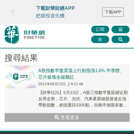
財華智庫網
FINTV
FINMETA
財華證券
媒體矩陣
下載財華財經APP
×
下載APP
智庫沙龍
聯絡我們
把握投資先機
訂閱
简
搜尋結果
A股指數早盤震蕩上行創指漲1.6% 半導體、
芯片板塊全線飄紅
2021年06月23日 上午11:48
【財華社訊】6月23日，A股三指數早盤延續近期
反彈走勢，芯片、光伏、汽車產業鏈股接連走強
帶動指數，創指重回3300點，但兩市個股多數下
跌，資金避險情緒依舊存在。截至午間收盤，上
查看更多
證...