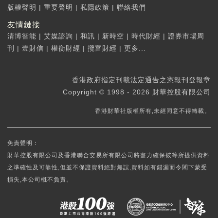
版權聲明
|
重要聲明
|
私隱政策
|
聯絡我們
友情鏈接
清博智能
|
艾媒諮詢
|
和訊
|
新時空
|
時代財經
|
證券市場周
刊
|
壹財信
|
權衡財經
|
攬富財經
|
更多...
香港政府指定刊載法定通告之憲報刊登報章
Copyright © 1998 - 2026 財華控股有限公司
香港財華社版權所有,未經同意不得轉載。
免責聲明：
財華控股有限公司及香港聯合交易所有限公司將盡力確保彼等所提供資料
之準確性及可靠性,但並不保證資料絕對無誤,資料如有錯漏而令閣下蒙受
損失,本公司概不負責。