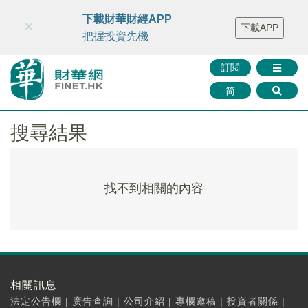
財華智庫網
FINTV
FINMETA
財華證券
媒體矩陣
下載財華財經APP
×
下載APP
智庫沙龍
聯絡我們
把握投資先機
訂閱
简
搜尋結果
找不到相關的內容
相關訊息
法定公告欄
|
廣告查詢
|
公司介紹
|
專欄邀稿
|
投資者關係
|