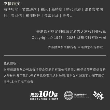
友情鏈接
清博智能
|
艾媒諮詢
|
和訊
|
新時空
|
時代財經
|
證券市場周
刊
|
壹財信
|
權衡財經
|
攬富財經
|
更多...
香港政府指定刊載法定通告之憲報刊登報章
Copyright © 1998 - 2026 財華控股有限公司
香港財華社版權所有,未經同意不得轉載。
免責聲明：
財華控股有限公司及香港聯合交易所有限公司將盡力確保彼等所提供資料
之準確性及可靠性,但並不保證資料絕對無誤,資料如有錯漏而令閣下蒙受
損失,本公司概不負責。