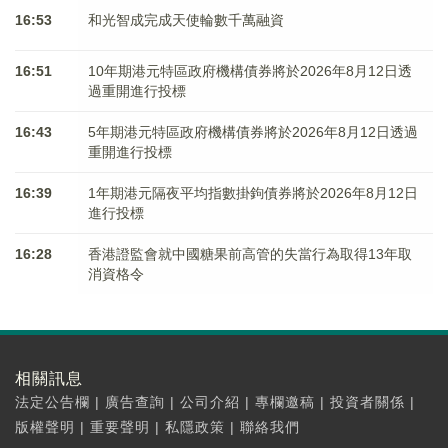
16:53
和光智成完成天使輪數千萬融資
16:51
10年期港元特區政府機構債券將於2026年8月12日透
過重開進行投標
16:43
5年期港元特區政府機構債券將於2026年8月12日透過
重開進行投標
16:39
1年期港元隔夜平均指數掛鉤債券將於2026年8月12日
進行投標
16:28
香港證監會就中國糖果前高管的失當行為取得13年取
消資格令
相關訊息
法定公告欄
|
廣告查詢
|
公司介紹
|
專欄邀稿
|
投資者關係
|
版權聲明
|
重要聲明
|
私隱政策
|
聯絡我們