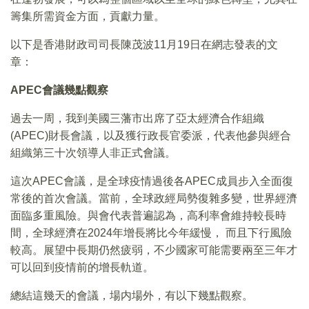
籌集所需資金方面，貢獻力量。
以下是香港財政司司長陳茂波11月19日在網志發表的文
章：
APEC會議幾點觀察
過去一周，我到美國三藩市出席了亞太經濟合作組織
(APEC)財長會議，以及獲行政長官委派，代表他參與經合
組織第三十次領導人非正式會議。
這次APEC會議，是全球疫情過後各APEC成員步入全面復
常後的首次會議。當前，全球政經局勢復雜多變，世界經濟
面臨多重風險。與會代表普遍認為，高利率會維持較長時
間，全球經濟在2024年增長將比今年緩慢， 而且下行風險
較高。展望中長期仍然疲弱，不少國家可能需要兩至三年才
可以回到疫情前的增長軌道。
總結這幾天的會議，場内場外，有以下幾點觀察。