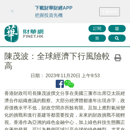
財華智庫網
FINTV
FINMETA
財華證券
媒體矩陣
下載財華財經APP
×
下載APP
智庫沙龍
聯絡我們
把握投資先機
訂閱
简
陳茂波：全球經濟下行風險較
高
日期：
2023年11月20日 上午9:53
香港財政司司長陳茂波撰文分享在美國三藩市出席亞太區經
濟合作組織會議的觀察。大部分經濟體都連年出現赤字，政
府債務水平不低，財政空間亦所餘有限。且加上應對氣候變
化的挑戰和進行基建等都需要投資，未來的財政挑戰不能輕
視。香港作為亞洲的綠色金融中心，加上綠色科技生態圈正
在蓬勃發展，可以為整個區域以至全球的綠色轉型，尤其在