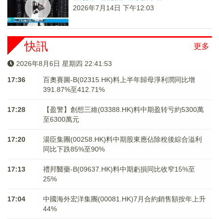
2026年7月14日 下午12:03
快訊
更多
2026年8月6日 星期四 22:41:53
17:36
百奧賽圖-B(02315.HK)料上半年歸母淨利潤同比增
391.87%至412.71%
17:28
【盈警】創想三維(03388.HK)料中期盈转亏約5300萬
至6300萬元
17:20
湯臣集團(00258.HK)料中期股東應佔除稅後綜合溢利
同比下跌85%至90%
17:13
禮邦醫藥-B(09637.HK)料中期虧損同比收窄15%至
25%
17:04
中國海外宏洋集團(00081.HK)7月合約銷售額按年上升
44%