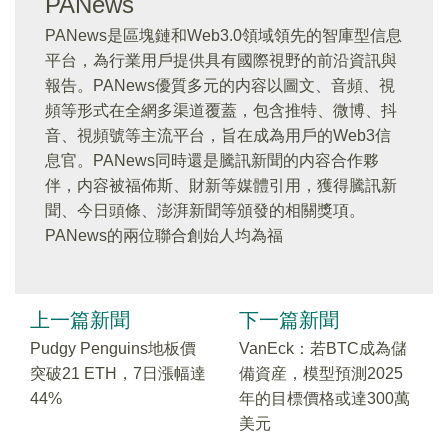
PANews
PANews是區塊鏈和Web3.0領域領先的智庫型信息
平台，為行業用戶提供具有國際視野的前沿資訊與
報告。PANews優質多元的内容以圖文、音頻、視
頻等形式在全網多渠道覆蓋，包含推特、微博、抖
音、視頻號等主流平台，旨在成為用戶的Web3信
息官。PANews同時還是騰訊新聞的内容合作夥
伴，内容被福佈斯、財新等媒體引用，獲得騰訊新
聞、今日頭條、澎湃新聞等頒發的相關獎項。
PANews的兩位聯合創始人均為福
上一篇新聞
下一篇新聞
Pudgy Penguins地板價
VanEck：若BTC成為儲
突破21 ETH，7日漲幅達
備資産，模型預測2025
44%
年的目標價格或達300萬
美元