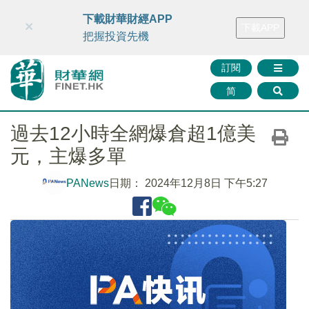
財華智庫網
FINTV
FINMETA
財華證券
媒體矩陣
下載財華財經APP
×
下載APP
智庫沙龍
聯絡我們
把握投資先機
訂閱
简
過去12小時全網爆倉超1億美
元，主爆多單
PANews
日期：
2024年12月8日 下午5:27