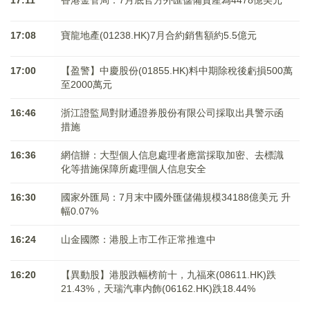
17:11
香港金管局：7月底官方外匯儲備資產為4478億美元
17:08
寶龍地產(01238.HK)7月合約銷售額約5.5億元
17:00
【盈警】中慶股份(01855.HK)料中期除稅後虧損500萬
至2000萬元
16:46
浙江證監局對財通證券股份有限公司採取出具警示函
措施
16:36
網信辦：大型個人信息處理者應當採取加密、去標識
化等措施保障所處理個人信息安全
16:30
國家外匯局：7月末中國外匯儲備規模34188億美元 升
幅0.07%
16:24
山金國際：港股上市工作正常推進中
16:20
【異動股】港股跌幅榜前十，九福來(08611.HK)跌
21.43%，天瑞汽車内飾(06162.HK)跌18.44%