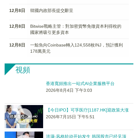
12月8日
韓國内政部長提交辭呈
12月8日
Bitwise戰略主管：對加密貨幣免徵資本利得稅的
國家將吸引更多資本
12月8日
一鯨魚向Coinbase轉入124,558枚INJ，預計獲利
178萬美元
視頻
香港寬頻推出一站式AI企業服務平台
2026年8月4日 下午3:03
【今日IPO】可孚医疗[1187.HK]迎政策大涨
2026年7月15日 下午5:51
洪灏-风格轮动开始发生 韩国股市已经见顶