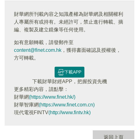
財華網所刊載內容之知識產權為財華網及相關權利
人專屬所有或持有。未經許可，禁止進行轉載、摘
編、複製及建立鏡像等任何使用。
如有意願轉載，請發郵件至
content@finet.com.hk
，獲得書面確認及授權後，
方可轉載。
下載APP
下載財華財經APP，把握投資先機
更多精彩内容，請點擊：
財華網
(https://www.finet.hk/)
財華智庫網
(https://www.finet.com.cn)
現代電視FINTV
(http://www.fintv.hk)
返回上頁