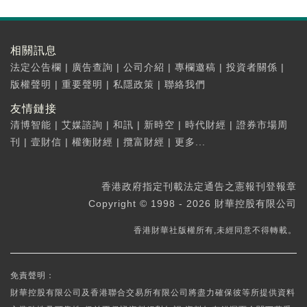
相關訊息
法定公告欄
|
廣告查詢
|
公司介紹
|
專欄邀稿
|
投資者關係
|
版權聲明
|
重要聲明
|
私隱政策
|
聯絡我們
友情鏈接
清博智能
|
艾媒諮詢
|
和訊
|
新時空
|
時代財經
|
證券市場周
刊
|
壹財信
|
權衡財經
|
攬富財經
|
更多...
香港政府指定刊載法定通告之憲報刊登報章
Copyright © 1998 - 2026 財華控股有限公司
香港財華社版權所有,未經同意不得轉載。
免責聲明：
財華控股有限公司及香港聯合交易所有限公司將盡力確保彼等所提供資料