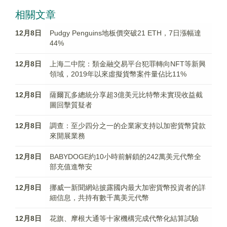
相關文章
12月8日
Pudgy Penguins地板價突破21 ETH，7日漲幅達
44%
12月8日
上海二中院：類金融交易平台犯罪轉向NFT等新興
領域，2019年以來虛擬貨幣案件量佔比11%
12月8日
薩爾瓦多總統分享超3億美元比特幣未實現收益截
圖回擊質疑者
12月8日
調查：至少四分之一的企業家支持以加密貨幣貸款
來開展業務
12月8日
BABYDOGE約10小時前解鎖的242萬美元代幣全
部充值進幣安
12月8日
挪威一新聞網站披露國内最大加密貨幣投資者的詳
細信息，共持有數千萬美元代幣
12月8日
花旗、摩根大通等十家機構完成代幣化結算試驗