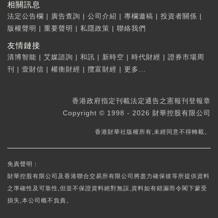
相關訊息
法定公告欄
|
廣告查詢
|
公司介紹
|
專欄邀稿
|
投資者關係
|
版權聲明
|
重要聲明
|
私隱政策
|
聯絡我們
友情鏈接
清博智能
|
艾媒諮詢
|
和訊
|
新時空
|
時代財經
|
證券市場周
刊
|
壹財信
|
權衡財經
|
攬富財經
|
更多...
香港政府指定刊載法定通告之憲報刊登報章
Copyright © 1998 - 2026 財華控股有限公司
香港財華社版權所有,未經同意不得轉載。
免責聲明：
財華控股有限公司及香港聯合交易所有限公司將盡力確保彼等所提供資料
之準確性及可靠性,但並不保證資料絕對無誤,資料如有錯漏而令閣下蒙受
損失,本公司概不負責。