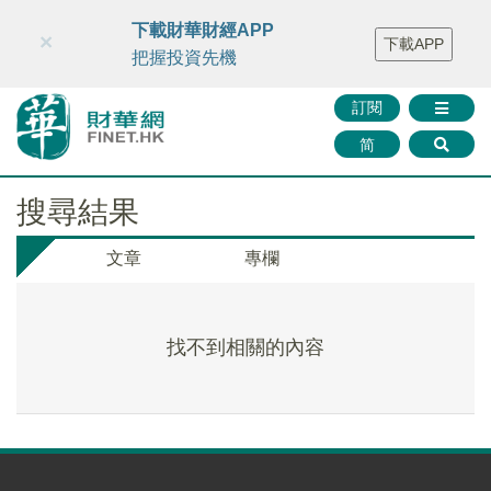
財華智庫網
FINTV
FINMETA
財華證券
媒體矩陣
下載財華財經APP
×
下載APP
智庫沙龍
聯絡我們
把握投資先機
訂閱
简
搜尋結果
文章
專欄
找不到相關的內容