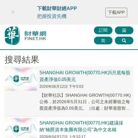
財華智庫網
FINTV
FINMETA
財華證券
媒體矩陣
下載財華財經APP
×
下載APP
智庫沙龍
聯絡我們
把握投資先機
訂閱
简
搜尋結果
SHANGHAI GROWTH(00770.HK)5月底每股
資產淨值0.05美元
2026年06月12日 下午5:03
【財華社訊】SHANGHAI GROWTH(00770.HK)
公佈，於2026年5月31日，公司之未經審核之每
股資產淨值為0.05美元。（出處：財華港股智能
寫手）
SHANGHAI GROWTH(00770.HK)建議採
納"楠爵資本集團有限公司"為中文名稱
2026年04月17日 上午10:17