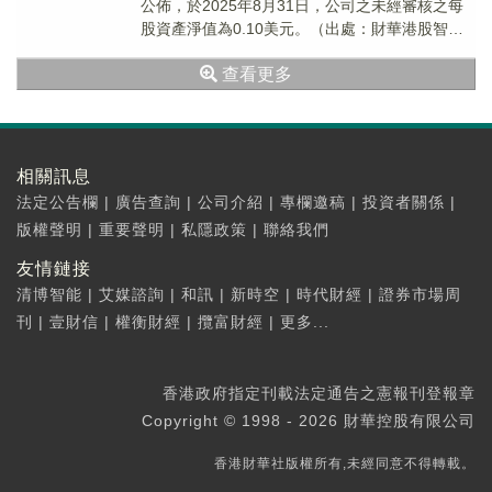
公佈，於2025年8月31日，公司之未經審核之每
股資產淨值為0.10美元。（出處：財華港股智能
寫手）
查看更多
相關訊息
法定公告欄
|
廣告查詢
|
公司介紹
|
專欄邀稿
|
投資者關係
|
版權聲明
|
重要聲明
|
私隱政策
|
聯絡我們
友情鏈接
清博智能
|
艾媒諮詢
|
和訊
|
新時空
|
時代財經
|
證券市場周
刊
|
壹財信
|
權衡財經
|
攬富財經
|
更多...
香港政府指定刊載法定通告之憲報刊登報章
Copyright © 1998 - 2026 財華控股有限公司
香港財華社版權所有,未經同意不得轉載。