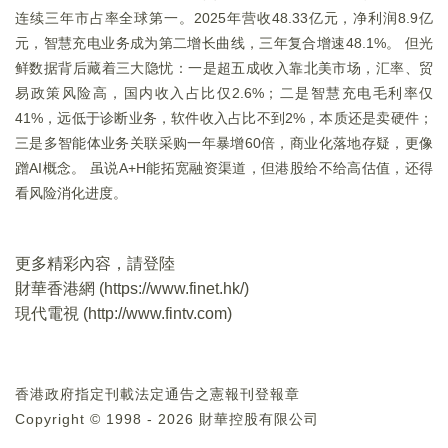
连续三年市占率全球第一。2025年营收48.33亿元，净利润8.9亿
元，智慧充电业务成为第二增长曲线，三年复合增速48.1%。 但光
鲜数据背后藏着三大隐忧：一是超五成收入靠北美市场，汇率、贸
易政策风险高，国内收入占比仅2.6%；二是智慧充电毛利率仅
41%，远低于诊断业务，软件收入占比不到2%，本质还是卖硬件；
三是多智能体业务关联采购一年暴增60倍，商业化落地存疑，更像
蹭AI概念。 虽说A+H能拓宽融资渠道，但港股给不给高估值，还得
看风险消化进度。
更多精彩內容，請登陸
財華香港網 (
https://www.finet.hk/
)
現代電視 (
http://www.fintv.com
)
香港政府指定刊載法定通告之憲報刊登報章
Copyright © 1998 - 2026 財華控股有限公司