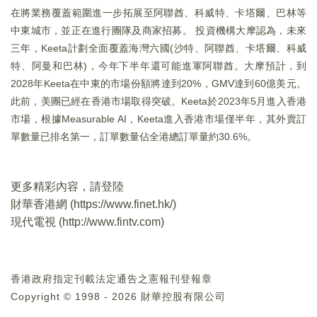
在將業務覆蓋範圍進一步拓展至阿聯酋、科威特、卡塔爾、巴林等
中東城市，並正在進行團隊及商家招募。 投資機構大摩認為，未來
三年，Keeta計劃全面覆蓋海灣六國(沙特、阿聯酋、卡塔爾、科威
特、阿曼和巴林)，今年下半年還可能進軍阿聯酋。大摩預計，到
2028年Keeta在中東的市場份額將達到20%，GMV達到60億美元。
此前，美團已經在香港市場取得突破。Keeta於2023年5月進入香港
市場，根據Measurable AI，Keeta進入香港市場僅半年，其外賣訂
單數量已排名第一，訂單數量佔全港總訂單量約30.6%。
更多精彩內容，請登陸
財華香港網 (
https://www.finet.hk/
)
現代電視 (
http://www.fintv.com
)
香港政府指定刊載法定通告之憲報刊登報章
Copyright © 1998 - 2026 財華控股有限公司