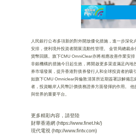
人民銀行公布多項新的對外開放優化措施，進一步深化
安排，便利境外投資者開展流動性管理。 金管局總裁
貨幣回購。旗下CMU OmniClear亦將相應改善作
非銀機構的措施今日起生效，將開啟更多渠道滿足內地
券市場發展，提升香港對債券發行人和全球投資者的吸
如旗下CMU Omniclear與倫敦清算所近期簽署
者，投資離岸人民幣計價債務證券方面發揮的作用。 
與世界的重要平台。
更多精彩內容，請登陸
財華香港網 (
https://www.finet.hk/
)
現代電視 (
http://www.fintv.com
)