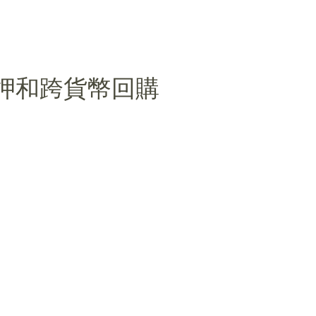
押和跨貨幣回購