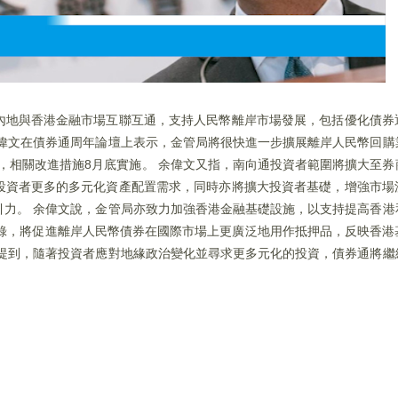
內地與香港金融市場互聯互通，支持人民幣離岸市場發展，包括優化債券
余偉文在債券通周年論壇上表示，金管局將很快進一步擴展離岸人民幣回購
業安排，相關改進措施8月底實施。 余偉文又指，南向通投資者範圍將擴大至
投資者更多的多元化資產配置需求，同時亦將擴大投資者基礎，增強市場
引力。 余偉文說，金管局亦致力加強香港金融基礎設施，以支持提高香港
諒解備忘錄，將促進離岸人民幣債券在國際市場上更廣泛地用作抵押品，反映香
他提到，隨著投資者應對地緣政治變化並尋求更多元化的投資，債券通將繼