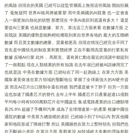
的風險 但現在的美國 已經可以從監管層面上無視這些風險 開始狂飆
了 毫無疑問 世界AI格局將被重塑 而中美兩國的AI競賽 也一定會進
入一個更加白熱化的狀態 那麽現在 中美AI差距到底還有多大？ 還是
要從AI三要素 也就是數據、算力、算法這三方面來看 在數據方面 之
前我說 美國的優勢是能夠輕松獲取到來自世界各地的 龐大的互聯網
數據 而且英文數據的總量、質量都更高 但現在情況已經完全不同了
首先是中國領先的制造業和實體經濟 正在不斷用高質量的行業私有
數據 反哺AI行業 此外， 馬斯克、還有黃仁勳在最近的演講中都提到
了一個觀點 現在人類積累的所有知識 在去年就已經被AI訓練用完了
也就是說 中美在數據方面 已經站在了同一起跑線上 在算力方面 美
國靠著英偉達在算力領域的壟斷地位 掌握了全球最強大的AI硬件資
源 而且AI芯片出口限制令還在持續 我們還是被卡了脖子 但另一方面
這也加速了國產芯片的替代 去年上半年 國產芯片日產量超過11億顆
平均每小時有5000萬顆芯片在中國誕生 集成電路產業的出口總額增
長25.8% 超越了手機和汽車 成為了全球增速第一的產業 根據中國信
通院的數據 中美算力總規模的差距 已經縮小到了5%以內 對其他國
家和地區形成了降維打擊 所以 美國雖然在算力上暫時領先 但我們也
在不斷縮小差距 在算法方面 客觀來說 AI領域絕大多數的理論創新