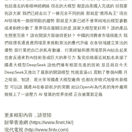
包括過去的卷積神經網絡 現在的大模型 都是由美國人完成的 但我要
告訴大家 我們已經走出了一條完全不同的路 那就是“應用為王” 現在
AI領域有一個很明顯的趨勢 那就是大家已經不會單純地比模型參數
或者刷榜分數了 業界現在最關注的是 誰家大模型更好用？ 誰的產品
生態更完善？ 誰在開源方面做得更好？ 中國的消費者市場很龐大 我
們很擅長通過應用場景來推動算法的叠代升級 在各領域建立算法的
優勢 當行業把自己的私有數據、行業經驗和應用場景與AI結合起來
也會反過來對AI技術形成巨大的牽引力 紮克伯格最近就點名表揚了
國產大模型DeepSeek 說他們擁有相當先進的技術 並且就在今天
DeepSeek又推出了最新的開源模型 性能直逼o1 震動了整個AI圈 月
之暗面、智譜、星火等等國產大模型廠商 也都在井噴式地發布新模
型 可以說 國產AI在春節前夕的突圍 給以OpenAI為代表的海外廠商
狠狠上了一波壓力 AI 發展的世界坐標 正在被重新定義
更多精彩內容，請登陸
財華香港網 (
https://www.finet.hk/
)
現代電視 (
http://www.fintv.com
)