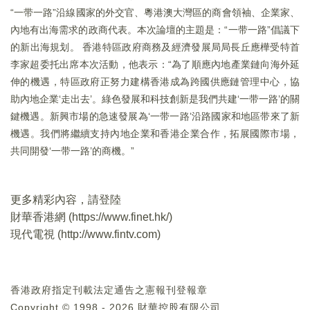
“一带一路”沿線國家的外交官、粵港澳大灣區的商會領袖、企業家、
內地有出海需求的政商代表。本次論壇的主題是：“一带一路”倡議下
的新出海規划。 香港特區政府商務及經濟發展局局長丘應樺受特首
李家超委托出席本次活動，他表示：“為了順應內地產業鏈向海外延
伸的機遇，特區政府正努力建構香港成為跨國供應鏈管理中心，協
助內地企業‘走出去’。綠色發展和科技創新是我們共建‘一带一路’的關
鍵機遇。新興市場的急速發展為‘一带一路’沿路國家和地區带來了新
機遇。我們將繼續支持內地企業和香港企業合作，拓展國際市場，
共同開發‘一带一路’的商機。”
更多精彩內容，請登陸
財華香港網 (
https://www.finet.hk/
)
現代電視 (
http://www.fintv.com
)
香港政府指定刊載法定通告之憲報刊登報章
Copyright © 1998 - 2026 財華控股有限公司