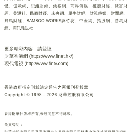
體、億歐網、思維財經、鎂客網、商界傳媒、權衡財經、覽富財
經、美通社、民商財經、未央網、犀牛財經、財視傳媒、財聞網、
野馬財經、BAMBOO WORKS詠竹坊、中金網、指股網、勝馬財
經、商訊雜誌社
更多精彩內容，請登陸
財華香港網 (
https://www.finet.hk/
)
現代電視 (
http://www.fintv.com
)
香港政府指定刊載法定通告之憲報刊登報章
Copyright © 1998 - 2026 財華控股有限公司
香港財華社版權所有,未經同意不得轉載。
免責聲明：
財華控股有限公司及香港聯合交易所有限公司將盡力確保彼等所提供資料