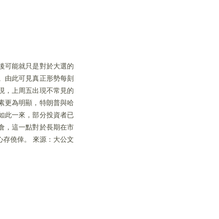
後可能就只是對於大選的
。由此可見真正形勢每刻
現，上周五出現不常見的
素更為明顯，特朗普與哈
如此一來，部分投資者已
倉，這一點對於長期在市
存僥倖。 來源：大公文