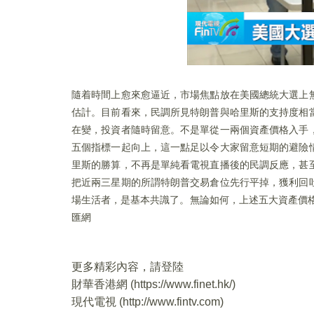
隨着時間上愈來愈逼近，市場焦點放在美國總統大選上
估計。目前看來，民調所見特朗普與哈里斯的支持度相
在變，投資者隨時留意。不是單從一兩個資產價格入手
五個指標一起向上，這一點足以令大家留意短期的避險
里斯的勝算，不再是單純看電視直播後的民調反應，甚
把近兩三星期的所謂特朗普交易倉位先行平掉，獲利回
場生活者，是基本共識了。無論如何，上述五大資產價
匯網
更多精彩內容，請登陸
財華香港網 (
https://www.finet.hk/
)
現代電視 (
http://www.fintv.com
)