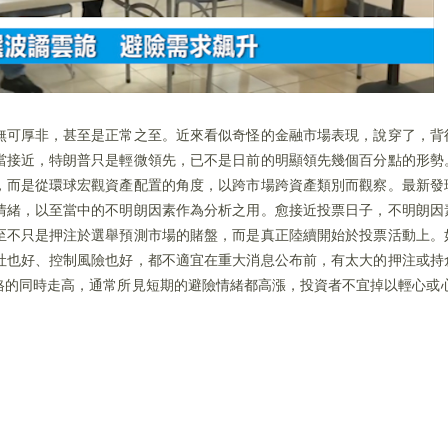
無可厚非，甚至是正常之至。近來看似奇怪的金融市場表現，說穿了，背
當接近，特朗普只是輕微領先，已不是日前的明顯領先幾個百分點的形勢
，而是從環球宏觀資產配置的角度，以跨市場跨資產類別而觀察。最新發
情緒，以至當中的不明朗因素作為分析之用。愈接近投票日子，不明朗因
至不只是押注於選舉預測市場的賭盤，而是真正陸續開始於投票活動上。
吐也好、控制風險也好，都不適宜在重大消息公布前，有太大的押注或持
格的同時走高，通常所見短期的避險情緒都高漲，投資者不宜掉以輕心或心