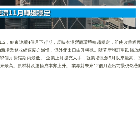
升1.2，結束連續4個月下行期，反映本港營商環境轉趨穩定，即使改善程度
的新增業務收縮速度亦減慢，但外銷出口由升轉跌。隨著新增訂單跌幅放
續3個月緊縮期內最低。 企業上月擴充人手，就業增長創5月以來最高。
來最高。原材料及運輸成本亦上升。 業界對未來12個月產出前景仍然悲