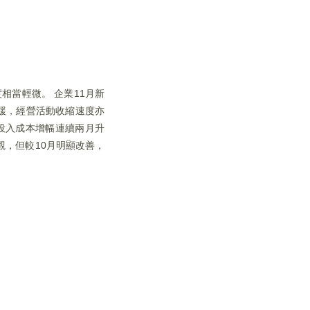
相當輕微。 企業11月新
緩，經營活動收縮速度亦
投入成本增幅連續兩月升
觀，但較10月明顯改善，