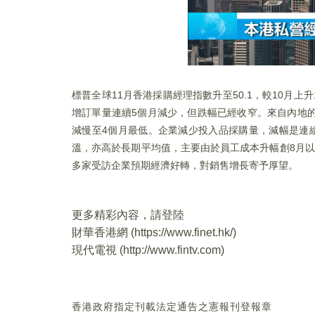
標普全球11月香港採購經理指數升至50.1，較10月上
增訂單量連續5個月減少，但跌幅已經收窄。來自內地
減慢至4個月最低。企業減少投入品採購量，減幅是連
溫，亦高於長期平均值，主要由於員工成本升幅創8月以
多家受訪企業預期經濟好轉，對銷售增長寄予厚望。
更多精彩內容，請登陸
財華香港網 (
https://www.finet.hk/
)
現代電視 (
http://www.fintv.com
)
香港政府指定刊載法定通告之憲報刊登報章