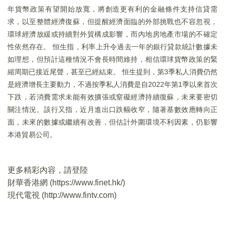
年貨幣政策有望開始放寬，將創造更有利的金融條件支持信貸需
求，以至整體經濟復蘇，但提醒經濟面臨的外部挑戰也不容忽視，
環球經濟放緩或持續對外貿構成影響，而內地房地產市場的不確定
性依然存在。 恒生指，利率上升令過去一年的銀行貸款統計數據未
如理想，但預計這種情況不會長時間維持，相信環球貨幣政策的緊
縮周期已接近尾聲，甚至已經結束。 恒生提到，第3季私人消費仍然
是經濟增長主要動力，不過按季私人消費是自2022年第1季以來首次
下跌，若消費需求未能有效擴張或窒礙經濟持續復蘇，未來要密切
關注情況。該行又指，近月進出口跌幅收窄，隨著基數效應轉向正
面，未來的數據或繼續有改善，但估計外圍環境不利因素，仍影響
本港貿易公司。
更多精彩內容，請登陸
財華香港網 (
https://www.finet.hk/
)
現代電視 (
http://www.fintv.com
)