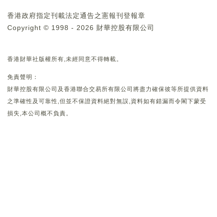
香港政府指定刊載法定通告之憲報刊登報章
Copyright © 1998 - 2026 財華控股有限公司
香港財華社版權所有,未經同意不得轉載。
免責聲明：
財華控股有限公司及香港聯合交易所有限公司將盡力確保彼等所提供資料
之準確性及可靠性,但並不保證資料絕對無誤,資料如有錯漏而令閣下蒙受
損失,本公司概不負責。