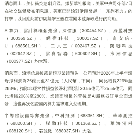
消息面上，美伊衝突急劇升溫。據新華社報道，美軍中央司令部7日
在社交媒體發布消息說，美軍已開始對伊朗發起「一系列有力」的
打擊，以回應此前伊朗襲擊三艘在霍爾木茲海峽通行的商船。
AI算力、雲計算概念走強，深信服（300454.SZ）、綠盟科技
（300369.SZ）、網宿科技（300017.SZ）、奇安信-
U（688561.SH）、二六三（002467.SZ）、榮聯科技
（002642.SZ）、雲賽智聯（600602.SH）、浪潮信息
（000977.SZ）均大漲。
消息面，浪潮信息披露超預期業績預告，公司預計2026年上半年歸
母淨利潤為26億元至31億元（人民幣，下同），同比增長226%至
288%；扣除非經常性損益後淨利潤預計20.55億元至25.55億元，同
比增幅206%至280%。業績高增長的背後是AI服務器訂單全面爆
發，這也再次佐證國內算力需求進入兌現期。
半導體設備等亦走強，中科飛測（688361.SH）、華峰測控
（688200.SH）、聯動科技（301369.SZ）、華海清科
（688120.SH）、芯源微（688037.SH）大漲。