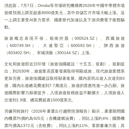
消息面，7月7日，Omdia等市場研究機構將2026年中國半導體市場
規模預測上調至超過8000億美元，其中存儲芯片市場大幅上漲。這
一上調主要受AI算力需求、國產替代加速以及下游消費電子復甦驅
動。
旅遊概念表現不俗，嶺南控股（000524.SZ）、西藏旅遊
（600749.SH）、大連聖亞（600593.SH）、陝西旅遊
（603402.SH）、宋城演藝（300144.SZ）上漲。
文化和旅遊部近日印發《旅遊強國建設「十五五」規劃》。規劃提
出，到2030年，旅遊業高質量發展取得明顯成效，現代旅遊業體系
更加完善，旅遊強國建設取得顯著進展。國內居民出遊人次達到83
億，國內出遊總花費達到7.7萬億元，旅遊的普惠性進一步凸顯。旅
遊國際影響力顯著提升，入境旅遊規模效益不斷擴大，入境旅遊人
次達到1.9億、總花費超過1500億美元。
另據同程旅行《2026年暑運出行趨勢預測報告》顯示，暑運期間國
內機票均價約為925元（含機建燃油費），同比上漲約4%；國際機
票均價為1372元（含稅費），同比上漲約11%。客群畫像方面，其