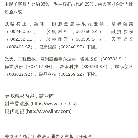
中親子客群占比約38%，學生客群占比約29%，兩大客群合計占比
超過六成。
跌幅榜上，鋰電、能源金屬等板塊走弱，贛鋒鋰業
（002460.SZ）、永興材料（002756.SZ）、融捷股份
（002192.SZ）、永杉鋰業（603399.SH）、天齊鋰業
（002466.SZ）、盛新鋰能（002240.SZ）下挫。
光伏、工程機械、電網設備等亦走弱，愛旭股份（600732.SH）、
德業股份（605117.SH）、錦浪科技（300763.SZ）、聯泓新科
（003022.SZ）、歐晶科技（001269.SZ）下挫。
更多精彩內容，請登陸
財華香港網 (
https://www.finet.hk/
)
現代電視 (
http://www.fintv.com
)
香港政府指定刊載法定通告之憲報刊登報章