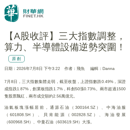
【A股收評】三大指數調整，
算力、半導體設備逆勢突圍！
原創
日期：2026年7月8日 下午3:22
作者：飛魚
編輯：Danna
7月8日，三大指數集體走弱，截至收盤，上證指數跌0.49%，深證
成指跌1.87%，創業板指跌1.7%，科創50漲0.73%。兩市超過1500
隻股票飄紅，兩市成交額約2.56萬億元。
油氣板塊漲幅居前，通源石油（300164.SZ）、中海油服
（601808.SH）、貝肯能源（002828.SZ）、海油發展
（600968.SH）、中曼石油（603619.SH）大漲。