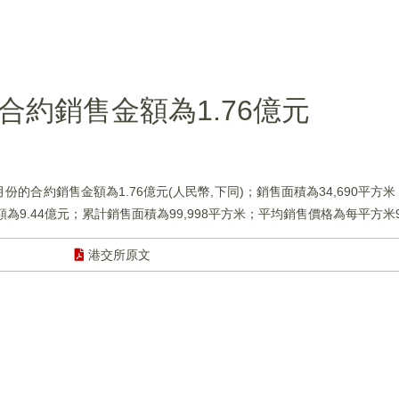
6月合約銷售金額為1.76億元
年6月份的合約銷售金額為1.76億元(人民幣,下同)；銷售面積為34,690平
額為9.44億元；累計銷售面積為99,998平方米；平均銷售價格為每平方米9
港交所原文