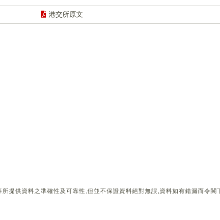
港交所原文
所提供資料之準確性及可靠性,但並不保證資料絕對無誤,資料如有錯漏而令閣