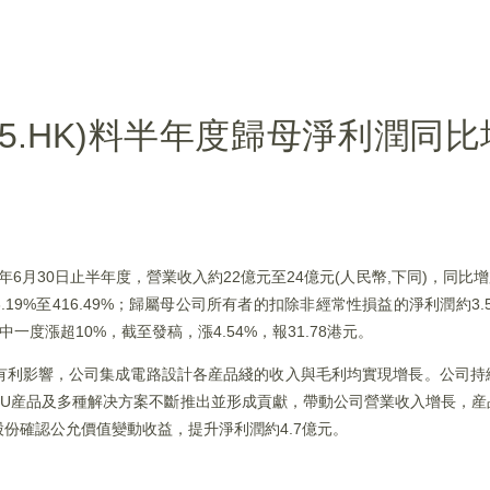
5.HK)料半年度歸母淨利潤同比增3
6年6月30日止半年度，營業收入約22億元至24億元(人民幣,下同)，同比增加1
19%至416.49%；歸屬母公司所有者的扣除非經常性損益的淨利潤約3.
早間盤中一度漲超10%，截至發稿，漲4.54%，報31.78港元。
有利影響，公司集成電路設計各産品綫的收入與毛利均實現增長。公司持
級MCU産品及多種解决方案不斷推出並形成貢獻，帶動公司營業收入增長，
份確認公允價值變動收益，提升淨利潤約4.7億元。