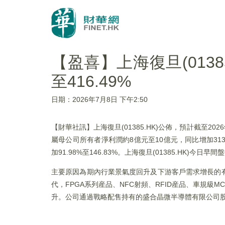
【盈喜】上海復旦(0138
至416.49%
日期：2026年7月8日 下午2:50
【財華社訊】上海復旦(01385.HK)公佈，預計截至202
屬母公司所有者淨利潤約8億元至10億元，同比增加313.
加91.98%至146.83%。上海復旦(01385.HK)今日
主要原因為期內行業景氣度回升及下游客戶需求增長的
代，FPGA系列産品、NFC射頻、RFID産品、車規
升。公司通過戰略配售持有的盛合晶微半導體有限公司股