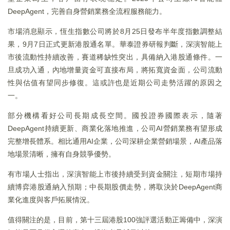
DeepAgent，完善自身營銷業務全流程服務能力。
市場消息顯示，恆生指數公司將於8月25日發布半年度指數調整結
果，9月7日正式更新港股通名單。華泰證券研報判斷，深演智能上
市後流動性持續改善，賽道稀缺性突出，具備納入港股通條件。一
旦成功入通，內地增量資金可直接布局，將拓寬資金面，公司流動
性與估值有望同步修復。這或許也是近期公司走勢活躍的原因之
一。
部分機構看好公司長期成長空間。國投證券國際表示，隨著
DeepAgent持續更新、商業化落地推進，公司AI營銷業務有望形成
完整增長體系。相比通用AI企業，公司深耕企業營銷場景，AI產品落
地場景清晰，擁有自身競爭優勢。
有市場人士指出，深演智能上市後持續受到資金關注，短期市場持
續博弈港股通納入預期；中長期股價走勢，將取決於DeepAgent商
業化進度與客戶拓展情況。
值得關注的是，目前，第十三屆港股100強評選活動正籌備中，深演