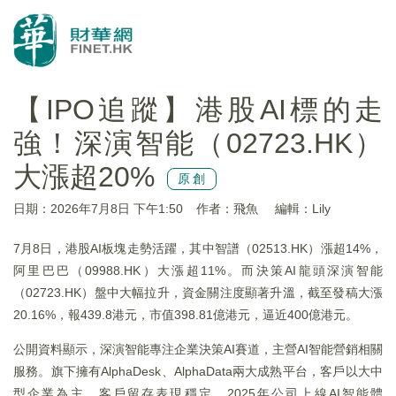
【IPO追蹤】港股AI標的走
強！深演智能（02723.HK）
大漲超20%
原創
日期：2026年7月8日 下午1:50
作者：飛魚
編輯：Lily
7月8日，港股AI板塊走勢活躍，其中智譜（02513.HK）漲超14%，
阿里巴巴（09988.HK）大漲超11%。而決策AI龍頭深演智能
（02723.HK）盤中大幅拉升，資金關注度顯著升溫，截至發稿大漲
20.16%，報439.8港元，市值398.81億港元，逼近400億港元。
公開資料顯示，深演智能專注企業決策AI賽道，主營AI智能營銷相關
服務。旗下擁有AlphaDesk、AlphaData兩大成熟平台，客戶以大中
型企業為主，客戶留存表現穩定。2025年公司上線AI智能體