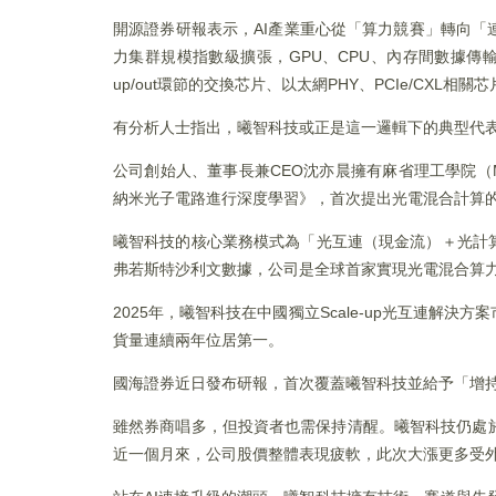
開源證券研報表示，AI產業重心從「算力競賽」轉向「
力集群規模指數級擴張，GPU、CPU、內存間數據傳
up/out環節的交換芯片、以太網PHY、PCIe/CX
有分析人士指出，曦智科技或正是這一邏輯下的典型代
公司創始人、董事長兼CEO沈亦晨擁有麻省理工學院（
納米光子電路進行深度學習》，首次提出光電混合計算
曦智科技的核心業務模式為「光互連（現金流）＋光計
弗若斯特沙利文數據，公司是全球首家實現光電混合算
2025年，曦智科技在中國獨立Scale-up光互連解
貨量連續兩年位居第一。
國海證券近日發布研報，首次覆蓋曦智科技並給予「增持」
雖然券商唱多，但投資者也需保持清醒。曦智科技仍處
近一個月來，公司股價整體表現疲軟，此次大漲更多受