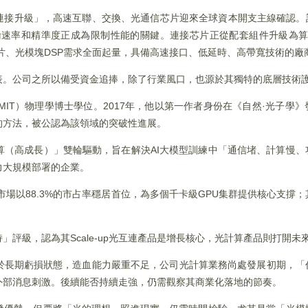
連接升級」，高速互聯、交換、光通信芯片迎來全球資本開支主線確認。
輸速率和精準度正成為限制性能的關鍵。連接芯片正從配套組件升級為算力
L相關芯片、光模塊DSP需求全面起量，具備高速接口、低延時、高帶寬技術的
表。公司之所以備受資金追捧，除了行業風口，也源於其獨特的底層技術
MIT）物理學博士學位。2017年，他以第一作者身份在《自然·光子學
的方法，被公認為該領域的突破性進展。
算（高成長）」雙輪驅動，旨在解決AI大模型訓練中「通信堵、計算慢、
力大規模部署的企業。
決方案市場以88.3%的市占率穩居首位，為多個千卡級GPU集群提供核心支
評級，認為其Scale-up光互連產品是增長核心，光計算產品則打開未
於長期虧損狀態，造血能力嚴重不足，公司光計算業務尚處發展初期，「
外部消息刺激。後續能否持續走強，仍需觀察其商業化落地的節奏。