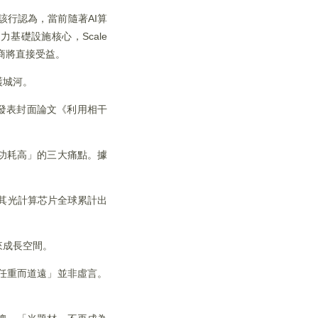
該行認為，當前隨著AI算
基礎設施核心，Scale
廠商將直接受益。
護城河。
》發表封面論文《利用相干
功耗高」的三大痛點。據
撐；其光計算芯片全球累計出
來成長空間。
任重而道遠」並非虛言。