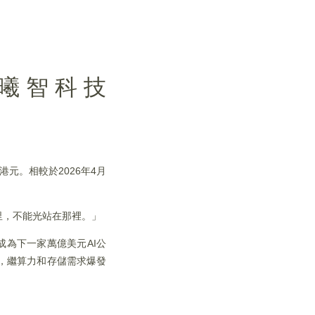
，曦智科技
億港元。相較於2026年4月
里，不能光站在那裡。」
成為下一家萬億美元AI公
出，繼算力和存儲需求爆發