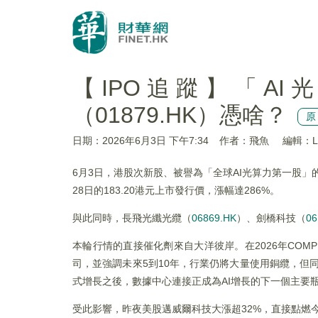
【IPO追蹤】「A
（01879.HK）憑啥？
原
日期：2026年6月3日 下午7:34
作者：飛魚
編輯：Li
6月3日，港股次新股、被譽為「全球AI光算力第一股」的曦智科
28日的183.20港元上市發行價，漲幅達286%。
與此同時，長飛光纖光纜（
06869.HK
）、劍橋科技（
06
本輪行情的直接催化劑來自大洋彼岸。在2026年COMP
司，並強調未來5到10年，行業仍將大量使用銅纜，但
式增長之後，數據中心連接正成為AI增長的下一個主要
受此影響，昨夜美股邁威爾科技大漲超32%，直接點燃