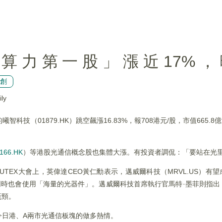
I光算力第一股」漲近17%
創
ly
技（01879.HK）跳空飆漲16.83%，報708港元/股，市值665.8
166.HK
）等港股光通信概念股也集體大漲。有投資者調侃：「要站在光
UTEX大會上，英偉達CEO黃仁勳表示，邁威爾科技（MRVL.US）有望
同時也會使用「海量的光器件」。邁威爾科技首席執行官馬特·墨菲則指
瓶頸。
今日港、A兩市光通信板塊的做多熱情。